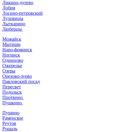
Ликино-дулево
Лобня
Лосино-петровский
Луховицы
Лыткарино
Люберцы
Можайск
Мытищи
Наро-фоминск
Ногинск
Одинцово
Ожерелье
Озеры
Орехово-зуево
Павловский посад
Пересвет
Подольск
Протвино
Пушкино
Пущино
Раменское
Реутов
Рошаль