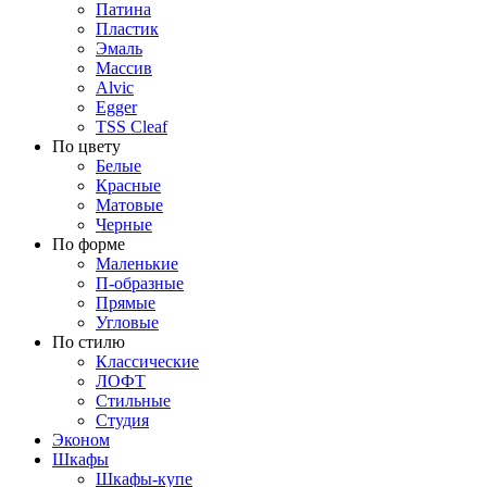
Патина
Пластик
Эмаль
Массив
Alvic
Egger
TSS Cleaf
По цвету
Белые
Красные
Матовые
Черные
По форме
Маленькие
П-образные
Прямые
Угловые
По стилю
Классические
ЛОФТ
Стильные
Студия
Эконом
Шкафы
Шкафы-купе