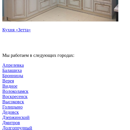
Кухня «Зетта»
К
Мы работаем в следующих городах:
Апрелевка
Балашиха
Бронницы
Верея
Видное
Волоколамск
Воскресенск
Высоковск
Голицыно
Дедовск
Дзержинский
Дмитров
Долгопрудный