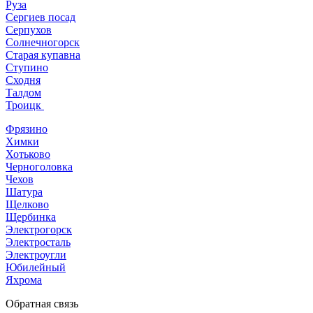
Руза
Сергиев посад
Серпухов
Солнечногорск
Старая купавна
Ступино
Сходня
Талдом
Троицк
Фрязино
Химки
Хотьково
Черноголовка
Чехов
Шатура
Щелково
Щербинка
Электрогорск
Электросталь
Электроугли
Юбилейный
Яхрома
Обратная связь