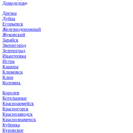
Домодедов
о
Дрезна
Дубна
Егорьевск
Железнодорожный
Жуковский
Зарайск
Звенигород
Зеленоград
Ивантеевка
Истра
Кашира
Климовск
Клин
Коломна
Королев
Котельники
Красноармейск
Красногорск
Краснозаводск
Краснознаменск
Кубинка
Куровское