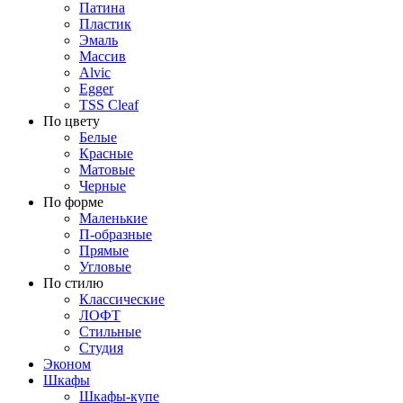
Патина
Пластик
Эмаль
Массив
Alvic
Egger
TSS Cleaf
По цвету
Белые
Красные
Матовые
Черные
По форме
Маленькие
П-образные
Прямые
Угловые
По стилю
Классические
ЛОФТ
Стильные
Студия
Эконом
Шкафы
Шкафы-купе