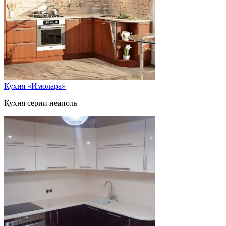
Кухня «Имолара»
Кухня серии неаполь