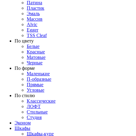
Патина
Пластик
Эмаль
Массив
Alvic
Egger
TSS Cleaf
По цвету
Белые
Красные
Матовые
Черные
По форме
Маленькие
П-образные
Прямые
Угловые
По стилю
Классические
ЛОФТ
Стильные
Студия
Эконом
Шкафы
Шкафы-купе