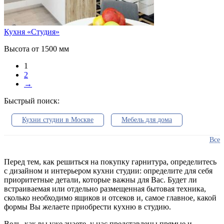
Кухня «Студия»
Высота от 1500 мм
1
2
→
Быстрый поиск:
Кухни студии в Москве
Мебель для дома
Недорогие
Цена от 24 400 руб
Все
Эконом класса
Прямые
П-образные
Перед тем, как решиться на покупку гарнитура, определитесь
с дизайном и интерьером кухни студии: определите для себя
Стиль лофт
Классические
приоритетные детали, которые важны для Вас. Будет ли
встраиваемая или отдельно размещенная бытовая техника,
Фасады в Москве
Студии на заказ
сколько необходимо ящиков и отсеков и, самое главное, какой
формы Вы желаете приобрести кухню в студию.
Кухни от производителя
Онлайн расчет
Ведь, как вы уже знаете, у нас представлены прямые и