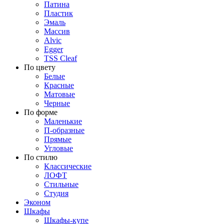
Патина
Пластик
Эмаль
Массив
Alvic
Egger
TSS Cleaf
По цвету
Белые
Красные
Матовые
Черные
По форме
Маленькие
П-образные
Прямые
Угловые
По стилю
Классические
ЛОФТ
Стильные
Студия
Эконом
Шкафы
Шкафы-купе