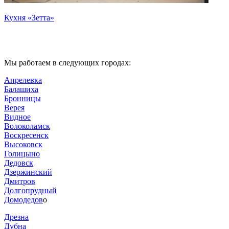
Кухня «Зетта»
К
Мы работаем в следующих городах:
Апрелевка
Балашиха
Бронницы
Верея
Видное
Волоколамск
Воскресенск
Высоковск
Голицыно
Дедовск
Дзержинский
Дмитров
Долгопрудный
Домодедов
о
Дрезна
Дубна