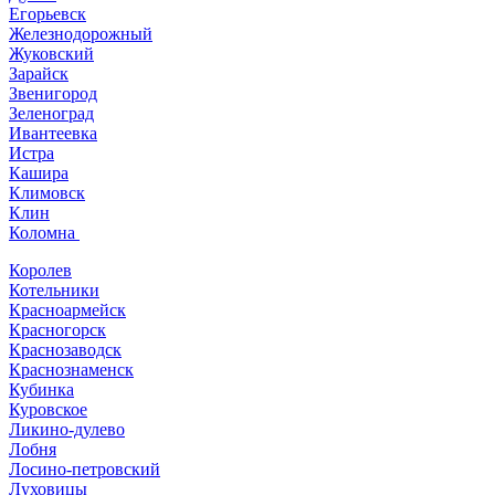
Егорьевск
Железнодорожный
Жуковский
Зарайск
Звенигород
Зеленоград
Ивантеевка
Истра
Кашира
Климовск
Клин
Коломна
Королев
Котельники
Красноармейск
Красногорск
Краснозаводск
Краснознаменск
Кубинка
Куровское
Ликино-дулево
Лобня
Лосино-петровский
Луховицы