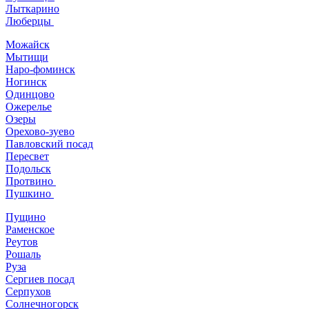
Лыткарино
Люберцы
Можайск
Мытищи
Наро-фоминск
Ногинск
Одинцово
Ожерелье
Озеры
Орехово-зуево
Павловский посад
Пересвет
Подольск
Протвино
Пушкино
Пущино
Раменское
Реутов
Рошаль
Руза
Сергиев посад
Серпухов
Солнечногорск