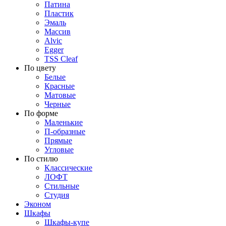
Патина
Пластик
Эмаль
Массив
Alvic
Egger
TSS Cleaf
По цвету
Белые
Красные
Матовые
Черные
По форме
Маленькие
П-образные
Прямые
Угловые
По стилю
Классические
ЛОФТ
Стильные
Студия
Эконом
Шкафы
Шкафы-купе