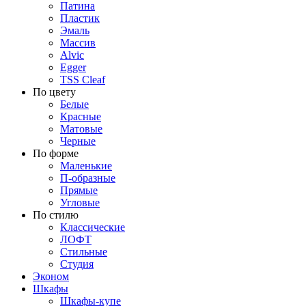
Патина
Пластик
Эмаль
Массив
Alvic
Egger
TSS Cleaf
По цвету
Белые
Красные
Матовые
Черные
По форме
Маленькие
П-образные
Прямые
Угловые
По стилю
Классические
ЛОФТ
Стильные
Студия
Эконом
Шкафы
Шкафы-купе