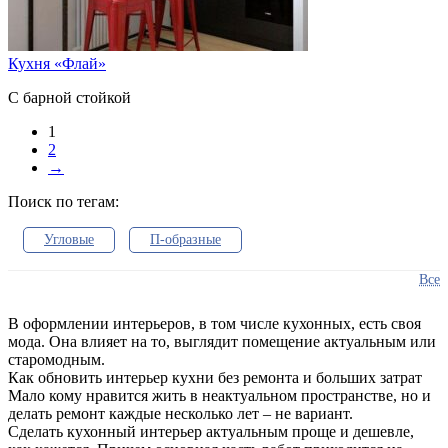
Кухня «Флай»
С барной стойкой
1
2
→
Поиск по тегам:
Угловые
П-образные
Кухонные гарнитуры
Все
Столешницы для гарнитура
Мебель для кухни
В оформлении интерьеров, в том числе кухонных, есть своя
мода. Она влияет на то, выглядит помещение актуальным или
Прямые решения
Модульные модели
старомодным.
Как обновить интерьер кухни без ремонта и больших затрат
Коричневые
С эркером
Мало кому нравится жить в неактуальном пространстве, но и
делать ремонт каждые несколько лет – не вариант.
С барной стойкой
С фотопечатью
Сделать кухонный интерьер актуальным проще и дешевле,