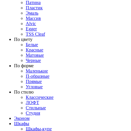
Патина
Пластик
Эмаль
Массив
Alvic
Egger
TSS Cleaf
По цвету
Белые
Красные
Матовые
Черные
По форме
Маленькие
П-образные
Прямые
Угловые
По стилю
Классические
ЛОФТ
Стильные
Студия
Эконом
Шкафы
Шкафы-купе