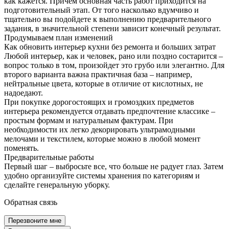
как кажется. Причем основная часть работ приходится на
Патированные с золотом
Для квартиры и дома
подготовительный этап. От того насколько вдумчиво и
тщательно вы подойдете к выполнению предварительного
С островом
Глянцевые
Кухни на заказ
задания, в значительной степени зависит конечный результат.
Продумываем план изменений
Как обновить интерьер кухни без ремонта и больших затрат
Любой интерьер, как и человек, рано или поздно состарится –
вопрос только в том, произойдет это грубо или элегантно. Для
второго варианта важна практичная база – например,
нейтральные цвета, которые в отличие от кислотных, не
надоедают.
При покупке дорогостоящих и громоздких предметов
интерьера рекомендуется отдавать предпочтение классике –
простым формам и натуральным фактурам. При
необходимости их легко декорировать ультрамодными
мелочами и текстилем, которые можно в любой момент
поменять.
Предварительные работы
Первый шаг – выбросьте все, что больше не радует глаз. Затем
удобно организуйте системы хранения по категориям и
сделайте генеральную уборку.
Обратная связь
Перезвоните мне