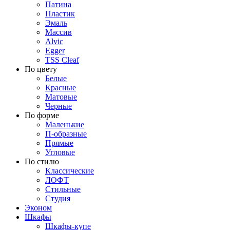
Патина
Пластик
Эмаль
Массив
Alvic
Egger
TSS Cleaf
По цвету
Белые
Красные
Матовые
Черные
По форме
Маленькие
П-образные
Прямые
Угловые
По стилю
Классические
ЛОФТ
Стильные
Студия
Эконом
Шкафы
Шкафы-купе