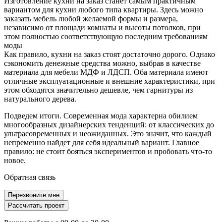
Изготовление кухни на заказ станет самым практичным
Патированные с золотом
Для квартиры и дома
вариантом для кухни любого типа квартиры. Здесь можно
заказать мебель любой желаемой формы и размера,
С островом
Глянцевые
Кухни на заказ
независимо от площади комнаты и высоты потолков, при
этом полностью соответствующую последним требованиям
моды
Как правило, кухни на заказ стоят достаточно дорого. Однако
сэкономить денежные средства можно, выбрав в качестве
материала для мебели МДФ и ЛДСП. Оба материала имеют
отличные эксплуатационные и внешние характеристики, при
этом обходятся значительно дешевле, чем гарнитуры из
натурального дерева.
Подведем итоги. Современная мода характерна обилием
многообразных дизайнерских тенденций: от классических до
ультрасовременных и неожиданных. Это значит, что каждый
непременно найдет для себя идеальный вариант. Главное
правило: не стоит бояться экспериментов и пробовать что-то
новое.
Обратная связь
Перезвоните мне
Рассчитать проект