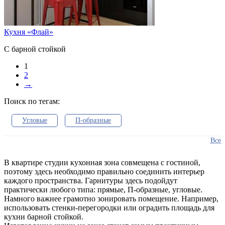
Кухня «Флай»
С барной стойкой
1
2
→
Поиск по тегам:
Угловые
П-образные
Кухонные гарнитуры
Все
Столешницы для гарнитура
Мебель для кухни
В квартире студии кухонная зона совмещена с гостиной,
поэтому здесь необходимо правильно соединить интерьер
Прямые решения
Модульные модели
каждого пространства. Гарнитуры здесь подойдут
практически любого типа: прямые, П-образные, угловые.
Коричневые
С эркером
Намного важнее грамотно зонировать помещение. Например,
использовать стенки-перегородки или оградить площадь для
С барной стойкой
С фотопечатью
кухни барной стойкой.