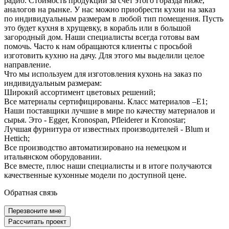
радио. Стоимость продукции за счет этого горазда ниже,
С барной стойкой
С фотопечатью
аналогов на рынке. У нас можно приобрести кухни на заказ
по индивидуальным размерам в любой тип помещения. Пусть
Патированные с золотом
Для квартиры и дома
это будет кухня в хрущевку, в корабль или в большой
загородный дом. Наши специалисты всегда готовы вам
С островом
Глянцевые
Кухни на заказ
помочь. Часто к нам обращаются клиенты с просьбой
изготовить кухню на дачу. Для этого мы выделили целое
направление.
Что мы используем для изготовления кухонь на заказ по
индивидуальным размерам:
Широкий ассортимент цветовых решений;
Все материалы сертифицированы. Класс материалов –E1;
Наши поставщики лучшие в мире по качеству материалов и
сырья. Это - Egger, Kronospan, Pfleiderer и Kronostar;
Лучшая фурнитура от известных производителей - Blum и
Hettich;
Все производство автоматизировано на немецком и
итальянском оборудовании.
Все вместе, плюс наши специалисты и в итоге получаются
качественные кухонные модели по доступной цене.
Обратная связь
Перезвоните мне
Рассчитать проект