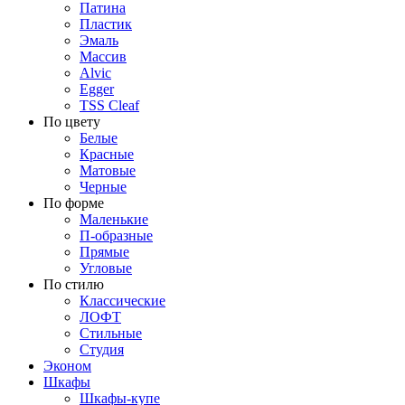
Патина
Пластик
Эмаль
Массив
Alvic
Egger
TSS Cleaf
По цвету
Белые
Красные
Матовые
Черные
По форме
Маленькие
П-образные
Прямые
Угловые
По стилю
Классические
ЛОФТ
Стильные
Студия
Эконом
Шкафы
Шкафы-купе