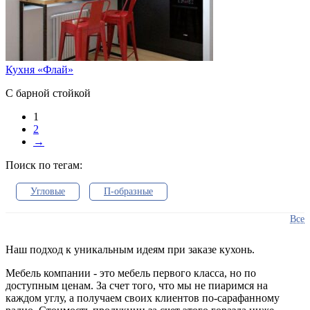
Кухня «Флай»
С барной стойкой
1
2
→
Поиск по тегам:
Угловые
П-образные
Кухонные гарнитуры
Все
Столешницы для гарнитура
Мебель для кухни
Наш подход к уникальным идеям при заказе кухонь.
Прямые решения
Модульные модели
Мебель компании - это мебель первого класса, но по
доступным ценам. За счет того, что мы не пиаримся на
Коричневые
С эркером
каждом углу, а получаем своих клиентов по-сарафанному