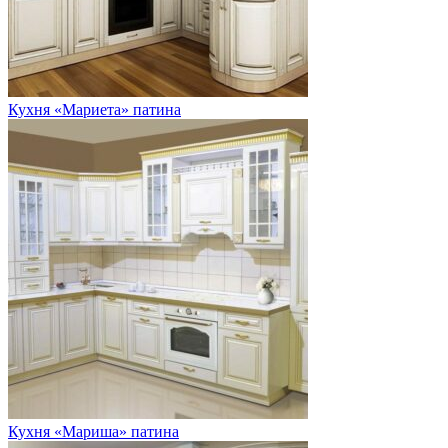
Кухня «Мариета» патина
Кухня «Мариша» патина