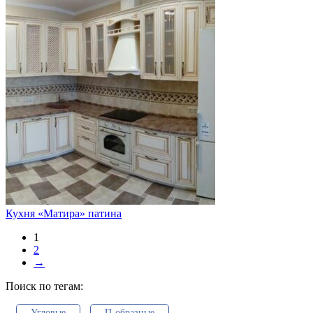
Кухня «Матира» патина
1
2
→
Поиск по тегам:
Угловые
П-образные