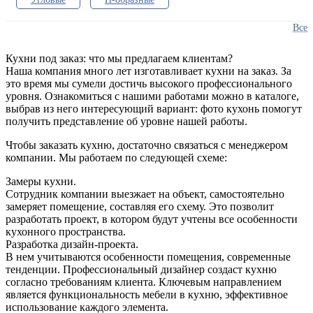
Кухонные гарнитуры
Все
Столешницы для гарнитура
Мебель для кухни
Кухни под заказ: что мы предлагаем клиентам?
Наша компания много лет изготавливает кухни на заказ. За
Прямые решения
Модульные модели
это время мы сумели достичь высокого профессионального
уровня. Ознакомиться с нашими работами можно в каталоге,
Коричневые
С эркером
выбрав из него интересующий вариант: фото кухонь помогут
получить представление об уровне нашей работы.
С барной стойкой
С фотопечатью
Чтобы заказать кухню, достаточно связаться с менеджером
Патированные с золотом
Для квартиры и дома
компании. Мы работаем по следующей схеме:
С островом
Глянцевые
Кухни на заказ
Замеры кухни.
Сотрудник компании выезжает на объект, самостоятельно
замеряет помещение, составляя его схему. Это позволит
разработать проект, в котором будут учтены все особенности
кухонного пространства.
Разработка дизайн-проекта.
В нем учитываются особенности помещения, современные
тенденции. Профессиональный дизайнер создаст кухню
согласно требованиям клиента. Ключевым направлением
является функциональность мебели в кухню, эффективное
использование каждого элемента.