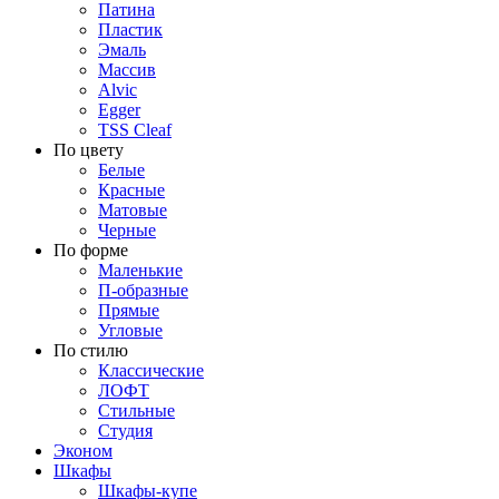
Патина
Пластик
Эмаль
Массив
Alvic
Egger
TSS Cleaf
По цвету
Белые
Красные
Матовые
Черные
По форме
Маленькие
П-образные
Прямые
Угловые
По стилю
Классические
ЛОФТ
Стильные
Студия
Эконом
Шкафы
Шкафы-купе