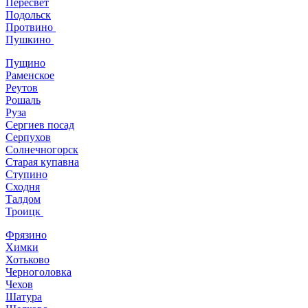
Пересвет
Подольск
Протвино
Пушкино
Пущино
Раменское
Реутов
Рошаль
Руза
Сергиев посад
Серпухов
Солнечногорск
Старая купавна
Ступино
Сходня
Талдом
Троицк
Фрязино
Химки
Хотьково
Черноголовка
Чехов
Шатура