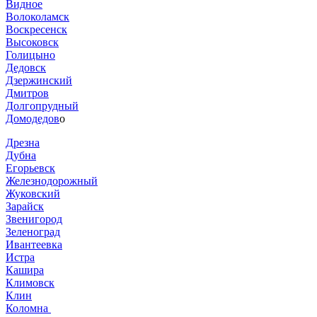
Видное
Волоколамск
Воскресенск
Высоковск
Голицыно
Дедовск
Дзержинский
Дмитров
Долгопрудный
Домодедов
о
Дрезна
Дубна
Егорьевск
Железнодорожный
Жуковский
Зарайск
Звенигород
Зеленоград
Ивантеевка
Истра
Кашира
Климовск
Клин
Коломна