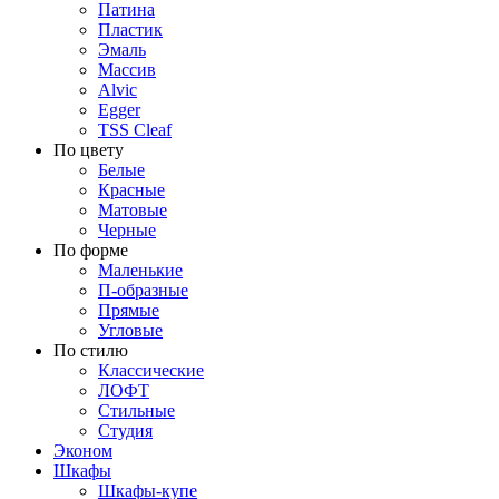
Патина
Пластик
Эмаль
Массив
Alvic
Egger
TSS Cleaf
По цвету
Белые
Красные
Матовые
Черные
По форме
Маленькие
П-образные
Прямые
Угловые
По стилю
Классические
ЛОФТ
Стильные
Студия
Эконом
Шкафы
Шкафы-купе