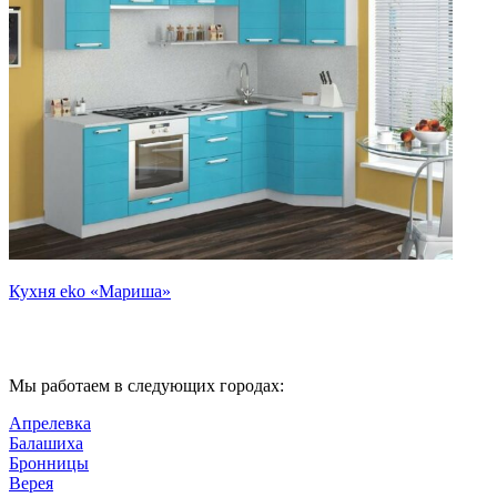
Кухня eko «Мариша»
К
Мы работаем в следующих городах:
Апрелевка
Балашиха
Бронницы
Верея