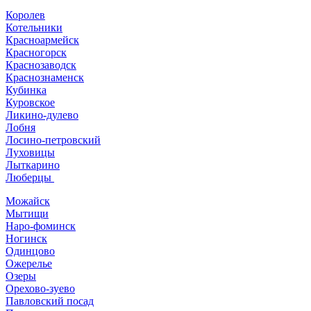
Королев
Котельники
Красноармейск
Красногорск
Краснозаводск
Краснознаменск
Кубинка
Куровское
Ликино-дулево
Лобня
Лосино-петровский
Луховицы
Лыткарино
Люберцы
Можайск
Мытищи
Наро-фоминск
Ногинск
Одинцово
Ожерелье
Озеры
Орехово-зуево
Павловский посад