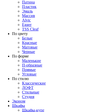
Патина
Пластик
Эмаль
Массив
Alvic
Egger
TSS Cleaf
По цвету
Белые
Красные
Матовые
Черные
По форме
Маленькие
П-образные
Прямые
Угловые
По стилю
Классические
ЛОФТ
Стильные
Студия
Эконом
Шкафы
Шкафы-купе