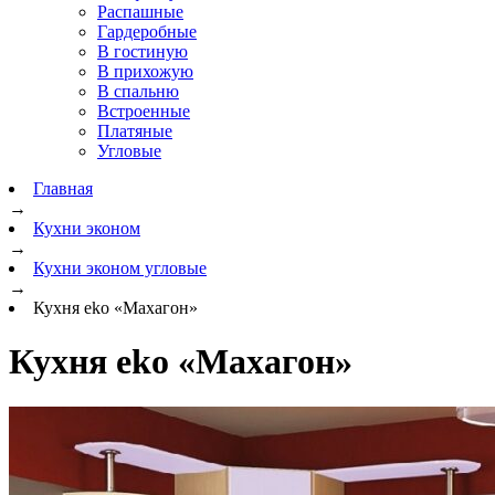
Распашные
Гардеробные
В гостиную
В прихожую
В спальню
Встроенные
Платяные
Угловые
Главная
→
Кухни эконом
→
Кухни эконом угловые
→
Кухня eko «Махагон»
Кухня eko «Махагон»