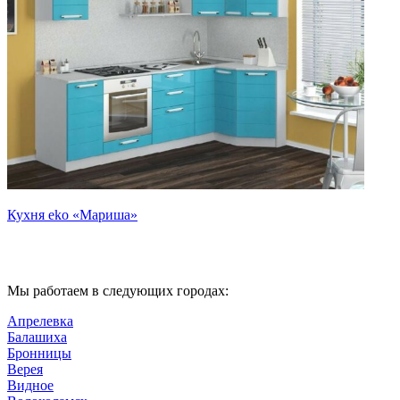
Кухня eko «Мариша»
Мы работаем в следующих городах:
Апрелевка
Балашиха
Бронницы
Верея
Видное