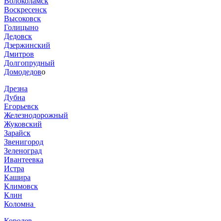
Волоколамск
Воскресенск
Высоковск
Голицыно
Дедовск
Дзержинский
Дмитров
Долгопрудный
Домодедов
о
Дрезна
Дубна
Егорьевск
Железнодорожный
Жуковский
Зарайск
Звенигород
Зеленоград
Ивантеевка
Истра
Кашира
Климовск
Клин
Коломна
Королев