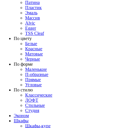
Патина
Пластик
Эмаль
Массив
Alvic
Egger
TSS Cleaf
По цвету
Белые
Красные
Матовые
Черные
По форме
Маленькие
П-образные
Прямые
Угловые
По стилю
Классические
ЛОФТ
Стильные
Студия
Эконом
Шкафы
Шкафы-купе