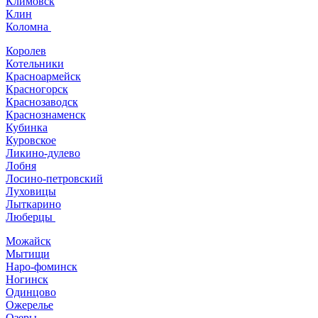
Климовск
Клин
Коломна
Королев
Котельники
Красноармейск
Красногорск
Краснозаводск
Краснознаменск
Кубинка
Куровское
Ликино-дулево
Лобня
Лосино-петровский
Луховицы
Лыткарино
Люберцы
Можайск
Мытищи
Наро-фоминск
Ногинск
Одинцово
Ожерелье
Озеры