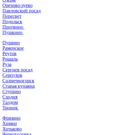
Орехово-зуево
Павловский посад
Пересвет
Подольск
Протвино
Пушкино
Пущино
Раменское
Реутов
Рошаль
Руза
Сергиев посад
Серпухов
Солнечногорск
Старая купавна
Ступино
Сходня
Талдом
Троицк
Фрязино
Химки
Хотьково
Черноголовка