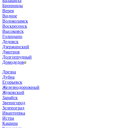
Балашиха
Бронницы
Верея
Видное
Волоколамск
Воскресенск
Высоковск
Голицыно
Дедовск
Дзержинский
Дмитров
Долгопрудный
Домодедов
о
Дрезна
Дубна
Егорьевск
Железнодорожный
Жуковский
Зарайск
Звенигород
Зеленоград
Ивантеевка
Истра
Кашира