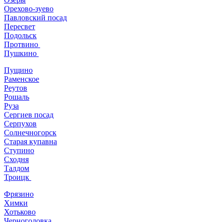
Орехово-зуево
Павловский посад
Пересвет
Подольск
Протвино
Пушкино
Пущино
Раменское
Реутов
Рошаль
Руза
Сергиев посад
Серпухов
Солнечногорск
Старая купавна
Ступино
Сходня
Талдом
Троицк
Фрязино
Химки
Хотьково
Черноголовка