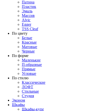
Патина
Пластик
Эмаль
Массив
Alvic
Egger
TSS Cleaf
По цвету
Белые
Красные
Матовые
Черные
По форме
Маленькие
П-образные
Прямые
Угловые
По стилю
Классические
ЛОФТ
Стильные
Студия
Эконом
Шкафы
Шкафы-купе