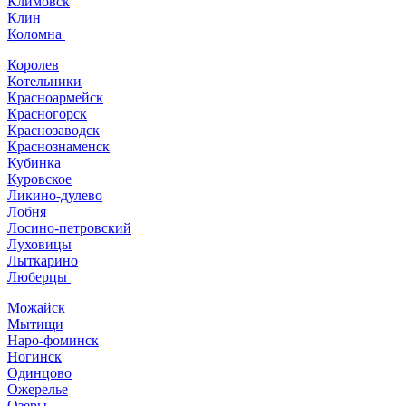
Климовск
Клин
Коломна
Королев
Котельники
Красноармейск
Красногорск
Краснозаводск
Краснознаменск
Кубинка
Куровское
Ликино-дулево
Лобня
Лосино-петровский
Луховицы
Лыткарино
Люберцы
Можайск
Мытищи
Наро-фоминск
Ногинск
Одинцово
Ожерелье
Озеры