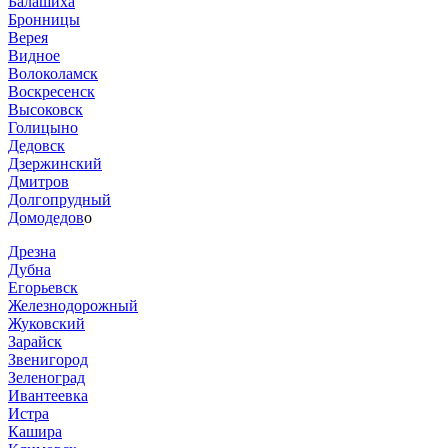
Балашиха
Бронницы
Верея
Видное
Волоколамск
Воскресенск
Высоковск
Голицыно
Дедовск
Дзержинский
Дмитров
Долгопрудный
Домодедов
о
Дрезна
Дубна
Егорьевск
Железнодорожный
Жуковский
Зарайск
Звенигород
Зеленоград
Ивантеевка
Истра
Кашира