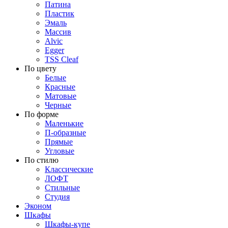
Патина
Пластик
Эмаль
Массив
Alvic
Egger
TSS Cleaf
По цвету
Белые
Красные
Матовые
Черные
По форме
Маленькие
П-образные
Прямые
Угловые
По стилю
Классические
ЛОФТ
Стильные
Студия
Эконом
Шкафы
Шкафы-купе