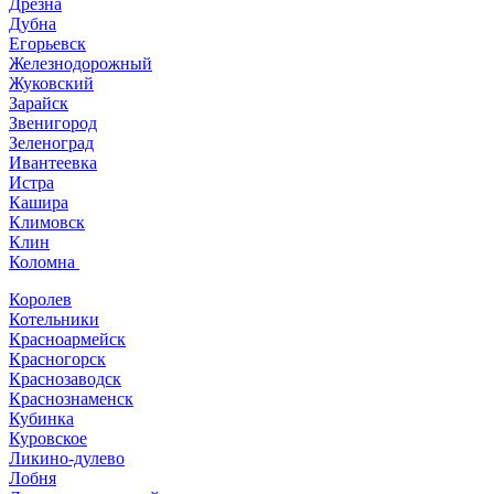
Дрезна
Дубна
Егорьевск
Железнодорожный
Жуковский
Зарайск
Звенигород
Зеленоград
Ивантеевка
Истра
Кашира
Климовск
Клин
Коломна
Королев
Котельники
Красноармейск
Красногорск
Краснозаводск
Краснознаменск
Кубинка
Куровское
Ликино-дулево
Лобня