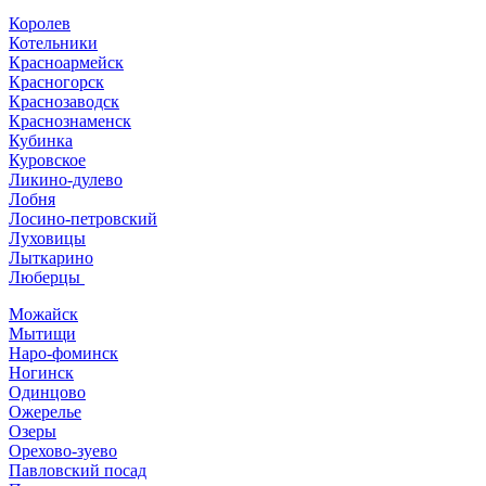
Королев
Котельники
Красноармейск
Красногорск
Краснозаводск
Краснознаменск
Кубинка
Куровское
Ликино-дулево
Лобня
Лосино-петровский
Луховицы
Лыткарино
Люберцы
Можайск
Мытищи
Наро-фоминск
Ногинск
Одинцово
Ожерелье
Озеры
Орехово-зуево
Павловский посад