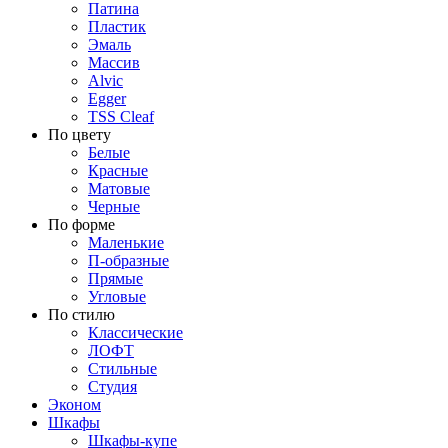
Патина
Пластик
Эмаль
Массив
Alvic
Egger
TSS Cleaf
По цвету
Белые
Красные
Матовые
Черные
По форме
Маленькие
П-образные
Прямые
Угловые
По стилю
Классические
ЛОФТ
Стильные
Студия
Эконом
Шкафы
Шкафы-купе