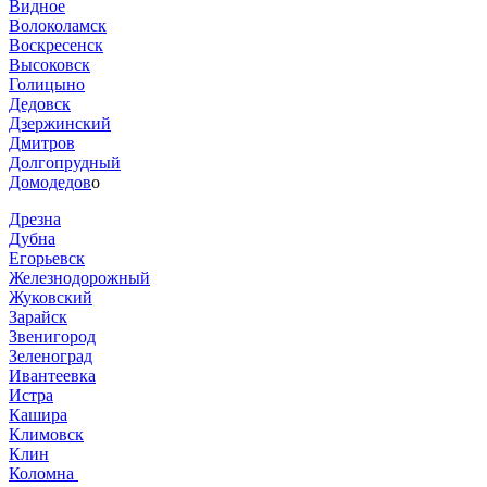
Видное
Волоколамск
Воскресенск
Высоковск
Голицыно
Дедовск
Дзержинский
Дмитров
Долгопрудный
Домодедов
о
Дрезна
Дубна
Егорьевск
Железнодорожный
Жуковский
Зарайск
Звенигород
Зеленоград
Ивантеевка
Истра
Кашира
Климовск
Клин
Коломна