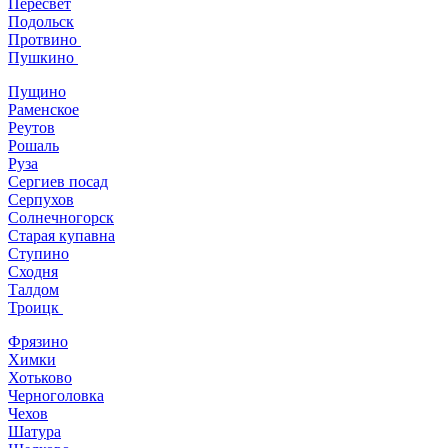
Пересвет
Подольск
Протвино
Пушкино
Пущино
Раменское
Реутов
Рошаль
Руза
Сергиев посад
Серпухов
Солнечногорск
Старая купавна
Ступино
Сходня
Талдом
Троицк
Фрязино
Химки
Хотьково
Черноголовка
Чехов
Шатура