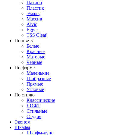
Патина
Пластик
Эмаль
Массив
Alvic
Egger
TSS Cleaf
По цвету
Белые
Красные
Матовые
Черные
По форме
Маленькие
П-образные
Прямые
Угловые
По стилю
Классические
ЛОФТ
Стильные
Студия
Эконом
Шкафы
Шкафы-купе