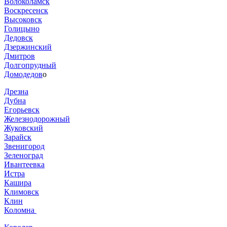
Волоколамск
Воскресенск
Высоковск
Голицыно
Дедовск
Дзержинский
Дмитров
Долгопрудный
Домодедов
о
Дрезна
Дубна
Егорьевск
Железнодорожный
Жуковский
Зарайск
Звенигород
Зеленоград
Ивантеевка
Истра
Кашира
Климовск
Клин
Коломна