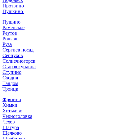
Подольск
Протвино
Пушкино
Пущино
Раменское
Реутов
Рошаль
Руза
Сергиев посад
Серпухов
Солнечногорск
Старая купавна
Ступино
Сходня
Талдом
Троицк
Фрязино
Химки
Хотьково
Черноголовка
Чехов
Шатура
Щелково
Щербинка