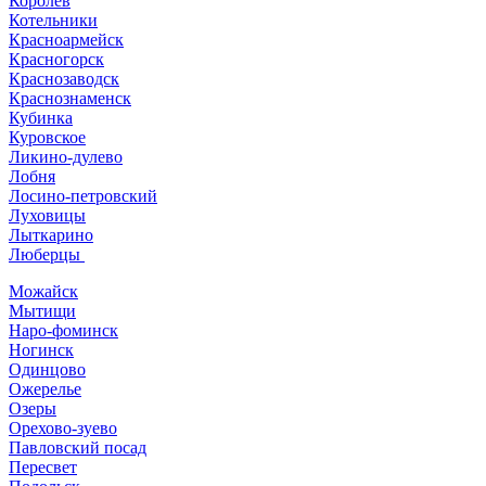
Королев
Котельники
Красноармейск
Красногорск
Краснозаводск
Краснознаменск
Кубинка
Куровское
Ликино-дулево
Лобня
Лосино-петровский
Луховицы
Лыткарино
Люберцы
Можайск
Мытищи
Наро-фоминск
Ногинск
Одинцово
Ожерелье
Озеры
Орехово-зуево
Павловский посад
Пересвет