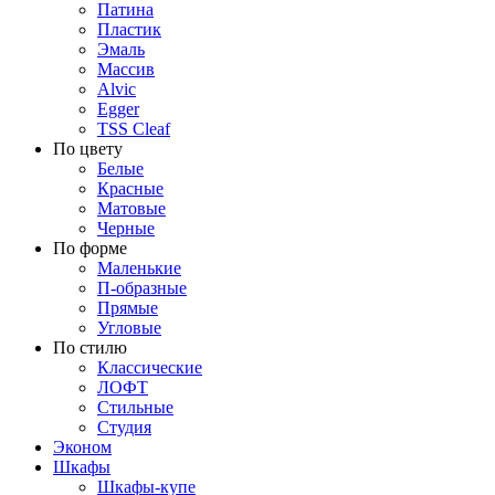
Патина
Пластик
Эмаль
Массив
Alvic
Egger
TSS Cleaf
По цвету
Белые
Красные
Матовые
Черные
По форме
Маленькие
П-образные
Прямые
Угловые
По стилю
Классические
ЛОФТ
Стильные
Студия
Эконом
Шкафы
Шкафы-купе