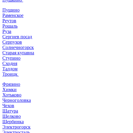
Пущино
Раменское
Реутов
Рошаль
Руза
Сергиев посад
Серпухов
Солнечногорск
Старая купавна
Ступино
Сходня
Талдом
Троицк
Фрязино
Химки
Хотьково
Черноголовка
Чехов
Шатура
Щелково
Щербинка
Электрогорск
Электросталь