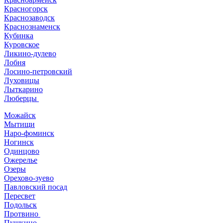
Красногорск
Краснозаводск
Краснознаменск
Кубинка
Куровское
Ликино-дулево
Лобня
Лосино-петровский
Луховицы
Лыткарино
Люберцы
Можайск
Мытищи
Наро-фоминск
Ногинск
Одинцово
Ожерелье
Озеры
Орехово-зуево
Павловский посад
Пересвет
Подольск
Протвино
Пушкино