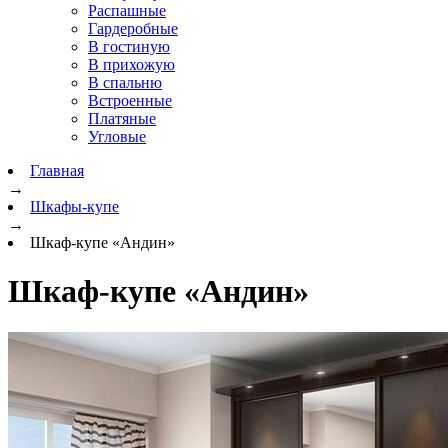
Распашные
Гардеробные
В гостиную
В прихожую
В спальню
Встроенные
Платяные
Угловые
Главная
→
Шкафы-купе
→
Шкаф-купе «Андин»
Шкаф-купе «Андин»