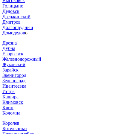
Высоковск
Голицыно
Дедовск
Дзержинский
Дмитров
Долгопрудный
Домодедов
о
Дрезна
Дубна
Егорьевск
Железнодорожный
Жуковский
Зарайск
Звенигород
Зеленоград
Ивантеевка
Истра
Кашира
Климовск
Клин
Коломна
Королев
Котельники
Красноармейск