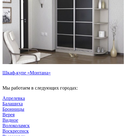
Шкаф-купе «Монтана»
Мы работаем в следующих городах:
Апрелевка
Балашиха
Бронницы
Верея
Видное
Волоколамск
Воскресенск