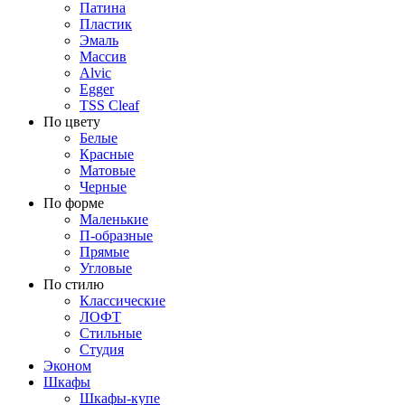
Патина
Пластик
Эмаль
Массив
Alvic
Egger
TSS Cleaf
По цвету
Белые
Красные
Матовые
Черные
По форме
Маленькие
П-образные
Прямые
Угловые
По стилю
Классические
ЛОФТ
Стильные
Студия
Эконом
Шкафы
Шкафы-купе