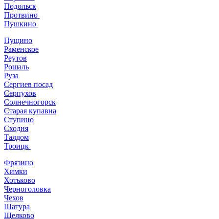
Подольск
Протвино
Пушкино
Пущино
Раменское
Реутов
Рошаль
Руза
Сергиев посад
Серпухов
Солнечногорск
Старая купавна
Ступино
Сходня
Талдом
Троицк
Фрязино
Химки
Хотьково
Черноголовка
Чехов
Шатура
Щелково