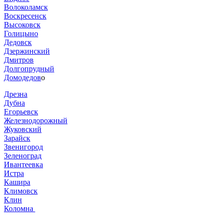
Волоколамск
Воскресенск
Высоковск
Голицыно
Дедовск
Дзержинский
Дмитров
Долгопрудный
Домодедов
о
Дрезна
Дубна
Егорьевск
Железнодорожный
Жуковский
Зарайск
Звенигород
Зеленоград
Ивантеевка
Истра
Кашира
Климовск
Клин
Коломна