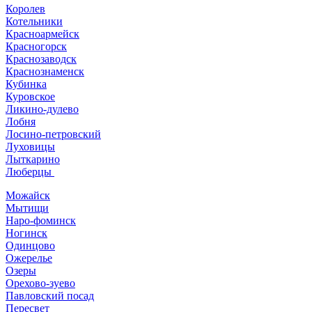
Королев
Котельники
Красноармейск
Красногорск
Краснозаводск
Краснознаменск
Кубинка
Куровское
Ликино-дулево
Лобня
Лосино-петровский
Луховицы
Лыткарино
Люберцы
Можайск
Мытищи
Наро-фоминск
Ногинск
Одинцово
Ожерелье
Озеры
Орехово-зуево
Павловский посад
Пересвет