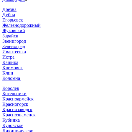
Дрезна
Дубна
Егорьевск
Железнодорожный
Жуковский
Зарайск
Звенигород
Зеленоград
Ивантеевка
Истра
Кашира
Климовск
Клин
Коломна
Королев
Котельники
Красноармейск
Красногорск
Краснозаводск
Краснознаменск
Кубинка
Куровское
Ликино-дулево