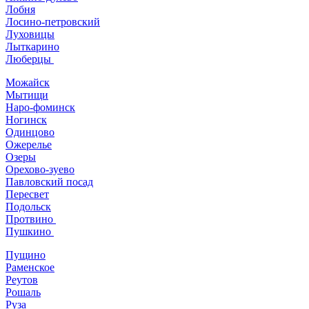
Лобня
Лосино-петровский
Луховицы
Лыткарино
Люберцы
Можайск
Мытищи
Наро-фоминск
Ногинск
Одинцово
Ожерелье
Озеры
Орехово-зуево
Павловский посад
Пересвет
Подольск
Протвино
Пушкино
Пущино
Раменское
Реутов
Рошаль
Руза