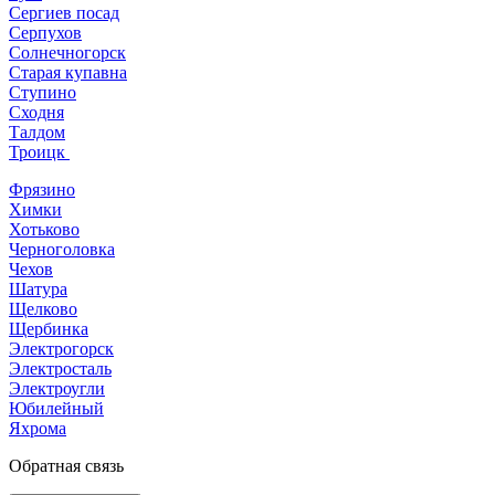
Сергиев посад
Серпухов
Солнечногорск
Старая купавна
Ступино
Сходня
Талдом
Троицк
Фрязино
Химки
Хотьково
Черноголовка
Чехов
Шатура
Щелково
Щербинка
Электрогорск
Электросталь
Электроугли
Юбилейный
Яхрома
Обратная связь