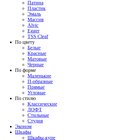
Патина
Пластик
Эмаль
Массив
Alvic
Egger
TSS Cleaf
По цвету
Белые
Красные
Матовые
Черные
По форме
Маленькие
П-образные
Прямые
Угловые
По стилю
Классические
ЛОФТ
Стильные
Студия
Эконом
Шкафы
Шкафы-купе