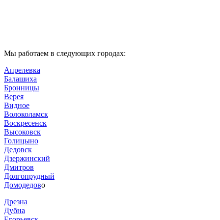
Мы работаем в следующих городах:
Апрелевка
Балашиха
Бронницы
Верея
Видное
Волоколамск
Воскресенск
Высоковск
Голицыно
Дедовск
Дзержинский
Дмитров
Долгопрудный
Домодедов
о
Дрезна
Дубна
Егорьевск