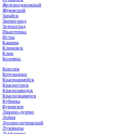
Железнодорожный
Жуковский
Зарайск
Звенигород
Зеленоград
Ивантеевка
Истра
Кашира
Климовск
Клин
Коломна
Королев
Котельники
Красноармейск
Красногорск
Краснозаводск
Краснознаменск
Кубинка
Куровское
Ликино-дулево
Лобня
Лосино-петровский
Луховицы
Лыткарино