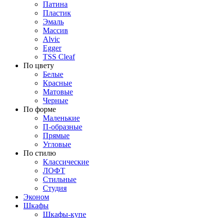
Патина
Пластик
Эмаль
Массив
Alvic
Egger
TSS Cleaf
По цвету
Белые
Красные
Матовые
Черные
По форме
Маленькие
П-образные
Прямые
Угловые
По стилю
Классические
ЛОФТ
Стильные
Студия
Эконом
Шкафы
Шкафы-купе