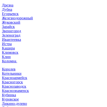
Дрезна
Дубна
Егорьевск
Железнодорожный
Жуковский
Зарайск
Звенигород
Зеленоград
Ивантеевка
Истра
Кашира
Климовск
Клин
Коломна
Королев
Котельники
Красноармейск
Красногорск
Краснозаводск
Краснознаменск
Кубинка
Куровское
Ликино-дулево