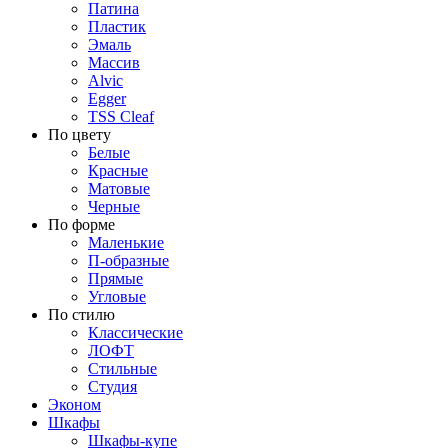
Патина
Пластик
Эмаль
Массив
Alvic
Egger
TSS Cleaf
По цвету
Белые
Красные
Матовые
Черные
По форме
Маленькие
П-образные
Прямые
Угловые
По стилю
Классические
ЛОФТ
Стильные
Студия
Эконом
Шкафы
Шкафы-купе