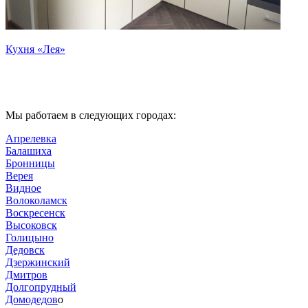
Кухня «Лея»
Мы работаем в следующих городах:
Апрелевка
Балашиха
Бронницы
Верея
Видное
Волоколамск
Воскресенск
Высоковск
Голицыно
Дедовск
Дзержинский
Дмитров
Долгопрудный
Домодедов
о