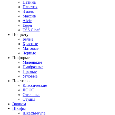
Патина
Пластик
Эмаль
Массив
Alvic
Egger
TSS Cleaf
По цвету
Белые
Красные
Матовые
Черные
По форме
Маленькие
П-образные
Прямые
Угловые
По стилю
Классические
ЛОФТ
Стильные
Студия
Эконом
Шкафы
Шкафы-купе