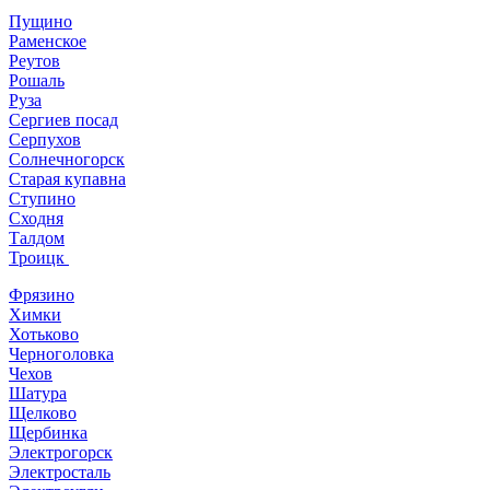
Пущино
Раменское
Реутов
Рошаль
Руза
Сергиев посад
Серпухов
Солнечногорск
Старая купавна
Ступино
Сходня
Талдом
Троицк
Фрязино
Химки
Хотьково
Черноголовка
Чехов
Шатура
Щелково
Щербинка
Электрогорск
Электросталь