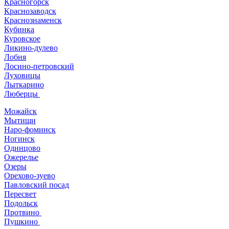
Красногорск
Краснозаводск
Краснознаменск
Кубинка
Куровское
Ликино-дулево
Лобня
Лосино-петровский
Луховицы
Лыткарино
Люберцы
Можайск
Мытищи
Наро-фоминск
Ногинск
Одинцово
Ожерелье
Озеры
Орехово-зуево
Павловский посад
Пересвет
Подольск
Протвино
Пушкино