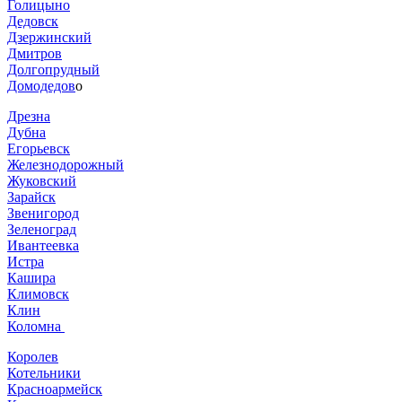
Голицыно
Дедовск
Дзержинский
Дмитров
Долгопрудный
Домодедов
о
Дрезна
Дубна
Егорьевск
Железнодорожный
Жуковский
Зарайск
Звенигород
Зеленоград
Ивантеевка
Истра
Кашира
Климовск
Клин
Коломна
Королев
Котельники
Красноармейск