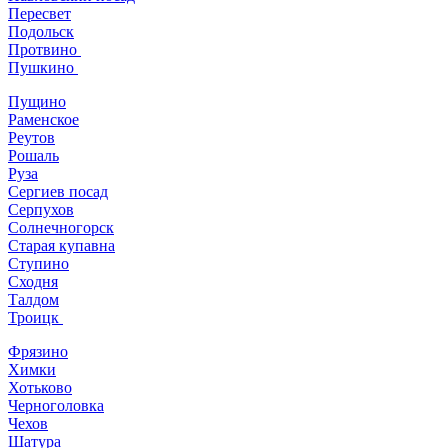
Пересвет
Подольск
Протвино
Пушкино
Пущино
Раменское
Реутов
Рошаль
Руза
Сергиев посад
Серпухов
Солнечногорск
Старая купавна
Ступино
Сходня
Талдом
Троицк
Фрязино
Химки
Хотьково
Черноголовка
Чехов
Шатура