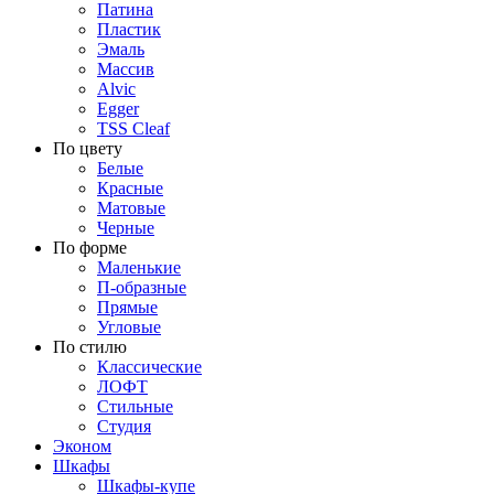
Патина
Пластик
Эмаль
Массив
Alvic
Egger
TSS Cleaf
По цвету
Белые
Красные
Матовые
Черные
По форме
Маленькие
П-образные
Прямые
Угловые
По стилю
Классические
ЛОФТ
Стильные
Студия
Эконом
Шкафы
Шкафы-купе