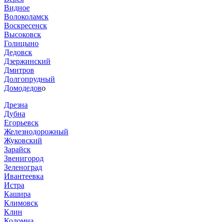
Видное
Волоколамск
Воскресенск
Высоковск
Голицыно
Дедовск
Дзержинский
Дмитров
Долгопрудный
Домодедов
о
Дрезна
Дубна
Егорьевск
Железнодорожный
Жуковский
Зарайск
Звенигород
Зеленоград
Ивантеевка
Истра
Кашира
Климовск
Клин
Коломна