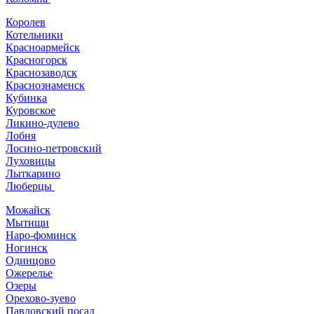
Королев
Котельники
Красноармейск
Красногорск
Краснозаводск
Краснознаменск
Кубинка
Куровское
Ликино-дулево
Лобня
Лосино-петровский
Луховицы
Лыткарино
Люберцы
Можайск
Мытищи
Наро-фоминск
Ногинск
Одинцово
Ожерелье
Озеры
Орехово-зуево
Павловский посад