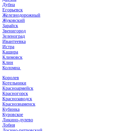
Дубна
Егорьевск
Железнодорожный
Жуковский
Зарайск
Звенигород
Зеленоград
Ивантеевка
Истра
Кашира
Климовск
Клин
Коломна
Королев
Котельники
Красноармейск
Красногорск
Краснозаводск
Краснознаменск
Кубинка
Куровское
Ликино-дулево
Лобня
Лосино-петровский