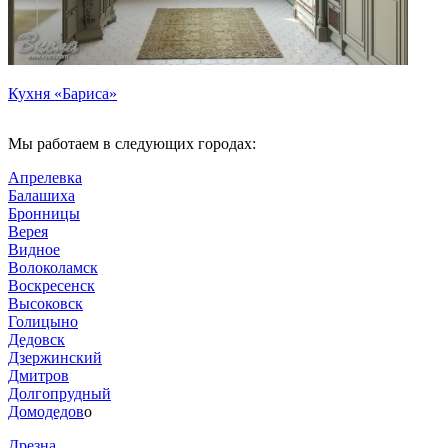
Кухня «Бариса»
Мы работаем в следующих городах:
Апрелевка
Балашиха
Бронницы
Верея
Видное
Волоколамск
Воскресенск
Высоковск
Голицыно
Дедовск
Дзержинский
Дмитров
Долгопрудный
Домодедов
о
Дрезна