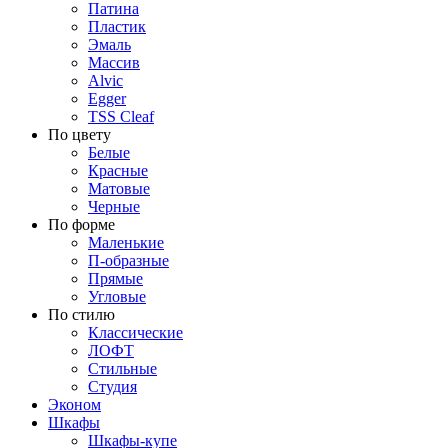
Патина
Пластик
Эмаль
Массив
Alvic
Egger
TSS Cleaf
По цвету
Белые
Красные
Матовые
Черные
По форме
Маленькие
П-образные
Прямые
Угловые
По стилю
Классические
ЛОФТ
Стильные
Студия
Эконом
Шкафы
Шкафы-купе