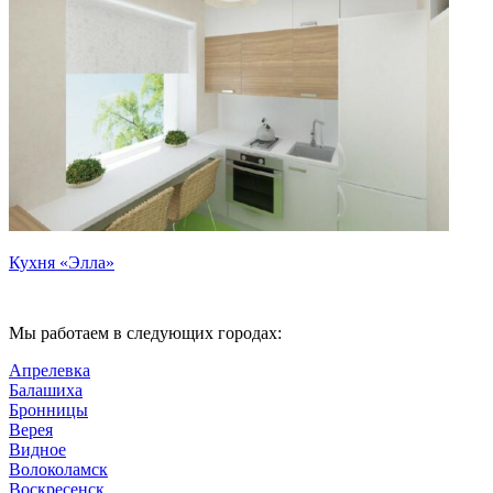
Кухня «Элла»
Мы работаем в следующих городах:
Апрелевка
Балашиха
Бронницы
Верея
Видное
Волоколамск
Воскресенск