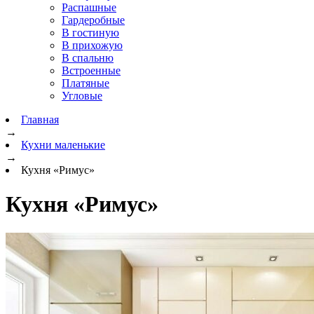
Распашные
Гардеробные
В гостиную
В прихожую
В спальню
Встроенные
Платяные
Угловые
Главная
→
Кухни маленькие
→
Кухня «Римус»
Кухня «Римус»