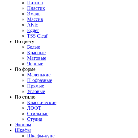
Патина
Пластик
Эмаль
Массив
Alvic
Egger
TSS Cleaf
По цвету
Белые
Красные
Матовые
Черные
По форме
Маленькие
П-образные
Прямые
Угловые
По стилю
Классические
ЛОФТ
Стильные
Студия
Эконом
Шкафы
Шкафы-купе