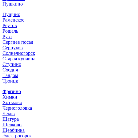
Пушкино
Пущино
Раменское
Реутов
Рошаль
Руза
Сергиев посад
Серпухов
Солнечногорск
Старая купавна
Ступино
Сходня
Талдом
Троицк
Фрязино
Химки
Хотьково
Черноголовка
Чехов
Шатура
Щелково
Щербинка
Электрогорск