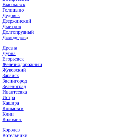
Высоковск
Голицыно
Дедовск
Дзержинский
Дмитров
Долгопрудный
Домодедов
о
Дрезна
Дубна
Егорьевск
Железнодорожный
Жуковский
Зарайск
Звенигород
Зеленоград
Ивантеевка
Истра
Кашира
Климовск
Клин
Коломна
Королев
Котельники