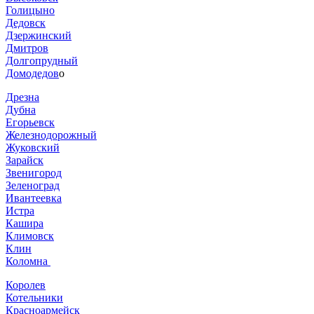
Голицыно
Дедовск
Дзержинский
Дмитров
Долгопрудный
Домодедов
о
Дрезна
Дубна
Егорьевск
Железнодорожный
Жуковский
Зарайск
Звенигород
Зеленоград
Ивантеевка
Истра
Кашира
Климовск
Клин
Коломна
Королев
Котельники
Красноармейск