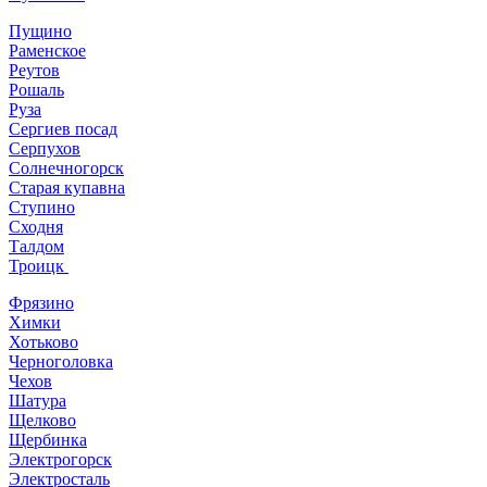
Пущино
Раменское
Реутов
Рошаль
Руза
Сергиев посад
Серпухов
Солнечногорск
Старая купавна
Ступино
Сходня
Талдом
Троицк
Фрязино
Химки
Хотьково
Черноголовка
Чехов
Шатура
Щелково
Щербинка
Электрогорск
Электросталь