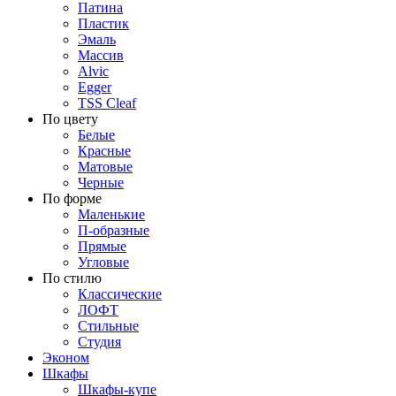
Патина
Пластик
Эмаль
Массив
Alvic
Egger
TSS Cleaf
По цвету
Белые
Красные
Матовые
Черные
По форме
Маленькие
П-образные
Прямые
Угловые
По стилю
Классические
ЛОФТ
Стильные
Студия
Эконом
Шкафы
Шкафы-купе