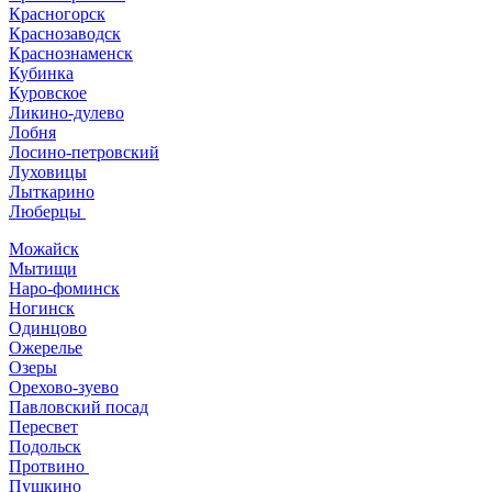
Красногорск
Краснозаводск
Краснознаменск
Кубинка
Куровское
Ликино-дулево
Лобня
Лосино-петровский
Луховицы
Лыткарино
Люберцы
Можайск
Мытищи
Наро-фоминск
Ногинск
Одинцово
Ожерелье
Озеры
Орехово-зуево
Павловский посад
Пересвет
Подольск
Протвино
Пушкино