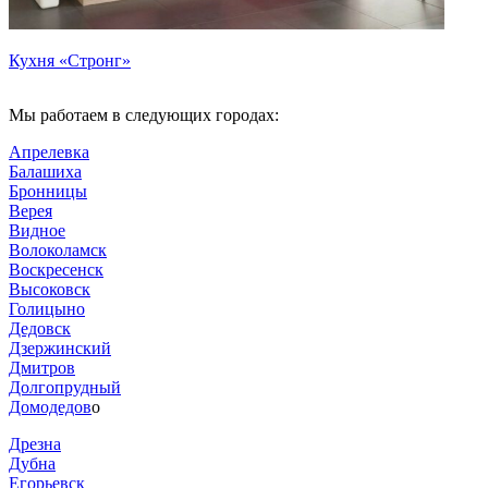
Кухня «Стронг»
Мы работаем в следующих городах:
Апрелевка
Балашиха
Бронницы
Верея
Видное
Волоколамск
Воскресенск
Высоковск
Голицыно
Дедовск
Дзержинский
Дмитров
Долгопрудный
Домодедов
о
Дрезна
Дубна
Егорьевск