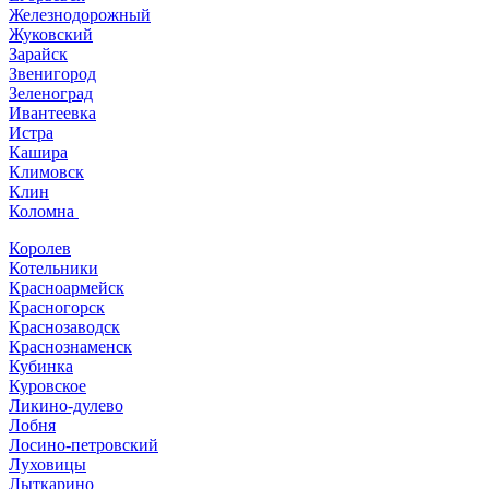
Железнодорожный
Жуковский
Зарайск
Звенигород
Зеленоград
Ивантеевка
Истра
Кашира
Климовск
Клин
Коломна
Королев
Котельники
Красноармейск
Красногорск
Краснозаводск
Краснознаменск
Кубинка
Куровское
Ликино-дулево
Лобня
Лосино-петровский
Луховицы
Лыткарино