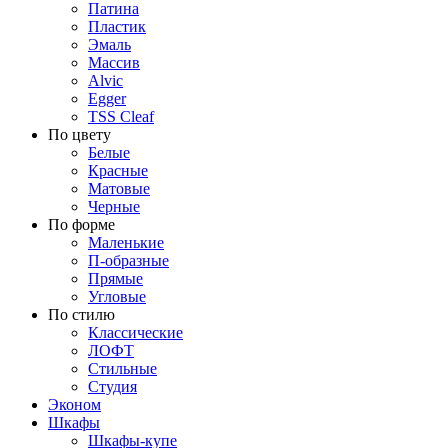
Патина
Пластик
Эмаль
Массив
Alvic
Egger
TSS Cleaf
По цвету
Белые
Красные
Матовые
Черные
По форме
Маленькие
П-образные
Прямые
Угловые
По стилю
Классические
ЛОФТ
Стильные
Студия
Эконом
Шкафы
Шкафы-купе