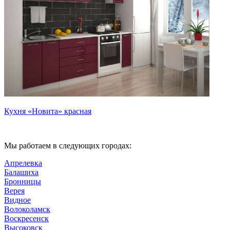
Кухня «Новита» красная
Мы работаем в следующих городах:
Апрелевка
Балашиха
Бронницы
Верея
Видное
Волоколамск
Воскресенск
Высоковск