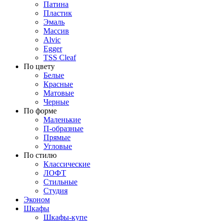
Патина
Пластик
Эмаль
Массив
Alvic
Egger
TSS Cleaf
По цвету
Белые
Красные
Матовые
Черные
По форме
Маленькие
П-образные
Прямые
Угловые
По стилю
Классические
ЛОФТ
Стильные
Студия
Эконом
Шкафы
Шкафы-купе