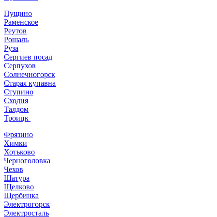
Пущино
Раменское
Реутов
Рошаль
Руза
Сергиев посад
Серпухов
Солнечногорск
Старая купавна
Ступино
Сходня
Талдом
Троицк
Фрязино
Химки
Хотьково
Черноголовка
Чехов
Шатура
Щелково
Щербинка
Электрогорск
Электросталь