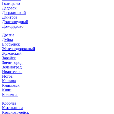
Голицыно
Дедовск
Дзержинский
Дмитров
Долгопрудный
Домодедов
о
Дрезна
Дубна
Егорьевск
Железнодорожный
Жуковский
Зарайск
Звенигород
Зеленоград
Ивантеевка
Истра
Кашира
Климовск
Клин
Коломна
Королев
Котельники
Красноармейск