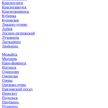
Красногорск
Краснозаводск
Краснознаменск
Кубинка
Куровское
Ликино-дулево
Лобня
Лосино-петровский
Луховицы
Лыткарино
Люберцы
Можайск
Мытищи
Наро-фоминск
Ногинск
Одинцово
Ожерелье
Озеры
Орехово-зуево
Павловский посад
Пересвет
Подольск
Протвино
Пушкино