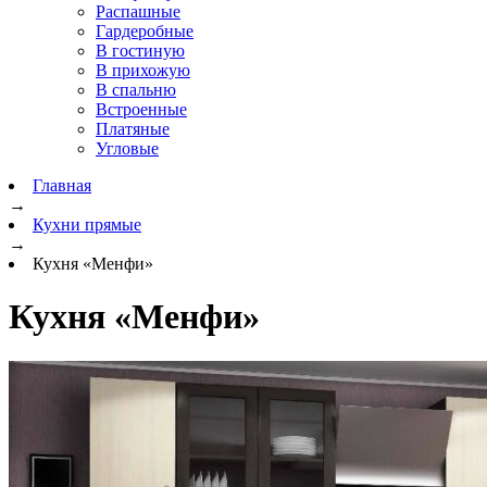
Распашные
Гардеробные
В гостиную
В прихожую
В спальню
Встроенные
Платяные
Угловые
Главная
→
Кухни прямые
→
Кухня «Менфи»
Кухня «Менфи»