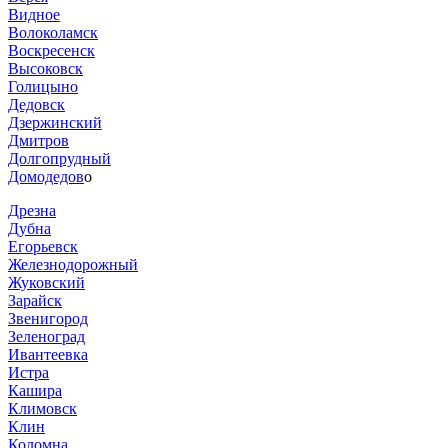
Видное
Волоколамск
Воскресенск
Высоковск
Голицыно
Дедовск
Дзержинский
Дмитров
Долгопрудный
Домодедов
о
Дрезна
Дубна
Егорьевск
Железнодорожный
Жуковский
Зарайск
Звенигород
Зеленоград
Ивантеевка
Истра
Кашира
Климовск
Клин
Коломна