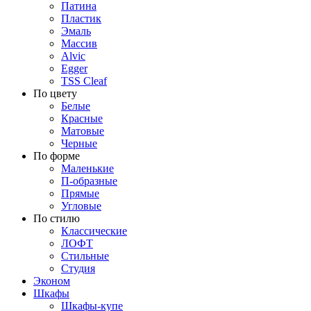
Патина
Пластик
Эмаль
Массив
Alvic
Egger
TSS Cleaf
По цвету
Белые
Красные
Матовые
Черные
По форме
Маленькие
П-образные
Прямые
Угловые
По стилю
Классические
ЛОФТ
Стильные
Студия
Эконом
Шкафы
Шкафы-купе