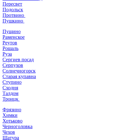
Пересвет
Подольск
Протвино
Пушкино
Пущино
Раменское
Реутов
Рошаль
Руза
Сергиев посад
Серпухов
Солнечногорск
Старая купавна
Ступино
Сходня
Талдом
Троицк
Фрязино
Химки
Хотьково
Черноголовка
Чехов
Шатура