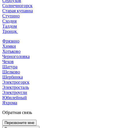
Серпухов
Солнечногорск
Старая купавна
Ступино
Сходня
Талдом
Троицк
Фрязино
Химки
Хотьково
Черноголовка
Чехов
Шатура
Щелково
Щербинка
Электрогорск
Электросталь
Электроугли
Юбилейный
Яхрома
Обратная связь
Перезвоните мне