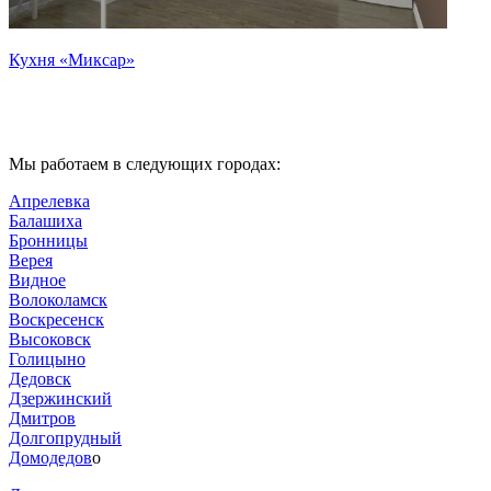
Кухня «Миксар»
К
Мы работаем в следующих городах:
Апрелевка
Балашиха
Бронницы
Верея
Видное
Волоколамск
Воскресенск
Высоковск
Голицыно
Дедовск
Дзержинский
Дмитров
Долгопрудный
Домодедов
о