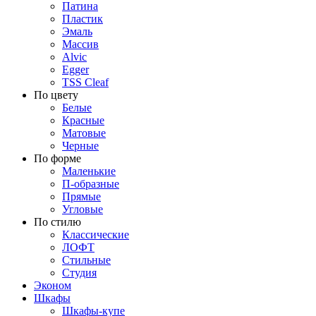
Патина
Пластик
Эмаль
Массив
Alvic
Egger
TSS Cleaf
По цвету
Белые
Красные
Матовые
Черные
По форме
Маленькие
П-образные
Прямые
Угловые
По стилю
Классические
ЛОФТ
Стильные
Студия
Эконом
Шкафы
Шкафы-купе