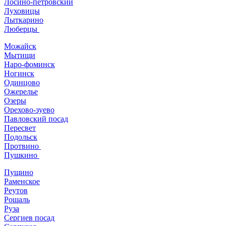
Лосино-петровский
Луховицы
Лыткарино
Люберцы
Можайск
Мытищи
Наро-фоминск
Ногинск
Одинцово
Ожерелье
Озеры
Орехово-зуево
Павловский посад
Пересвет
Подольск
Протвино
Пушкино
Пущино
Раменское
Реутов
Рошаль
Руза
Сергиев посад