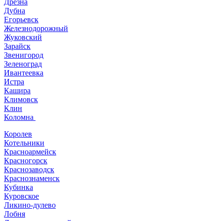
Дрезна
Дубна
Егорьевск
Железнодорожный
Жуковский
Зарайск
Звенигород
Зеленоград
Ивантеевка
Истра
Кашира
Климовск
Клин
Коломна
Королев
Котельники
Красноармейск
Красногорск
Краснозаводск
Краснознаменск
Кубинка
Куровское
Ликино-дулево
Лобня