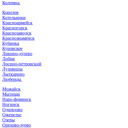
Коломна
Королев
Котельники
Красноармейск
Красногорск
Краснозаводск
Краснознаменск
Кубинка
Куровское
Ликино-дулево
Лобня
Лосино-петровский
Луховицы
Лыткарино
Люберцы
Можайск
Мытищи
Наро-фоминск
Ногинск
Одинцово
Ожерелье
Озеры
Орехово-зуево