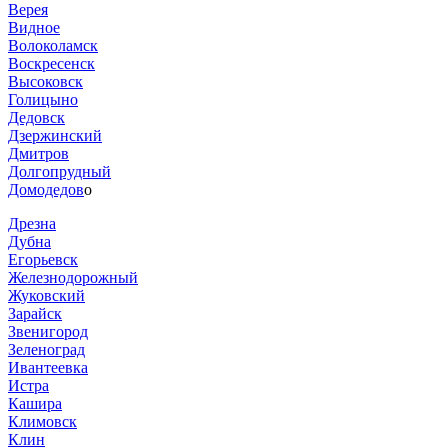
Верея
Видное
Волоколамск
Воскресенск
Высоковск
Голицыно
Дедовск
Дзержинский
Дмитров
Долгопрудный
Домодедов
о
Дрезна
Дубна
Егорьевск
Железнодорожный
Жуковский
Зарайск
Звенигород
Зеленоград
Ивантеевка
Истра
Кашира
Климовск
Клин