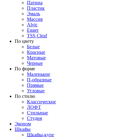
Патина
Пластик
Эмаль
Массив
Alvic
Egger
TSS Cleaf
По цвету
Белые
Красные
Матовые
Черные
По форме
Маленькие
П-образные
Прямые
Угловые
По стилю
Классические
ЛОФТ
Стильные
Студия
Эконом
Шкафы
Шкафы-купе