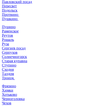
Павловский посад
Пересвет
Подольск
Протвино
Пушкино
Пущино
Раменское
Реутов
Рошаль
Руза
Сергиев посад
Серпухов
Солнечногорск
Старая купавна
Ступино
Сходня
Талдом
Троицк
Фрязино
Химки
Хотьково
Черноголовка
Чехов