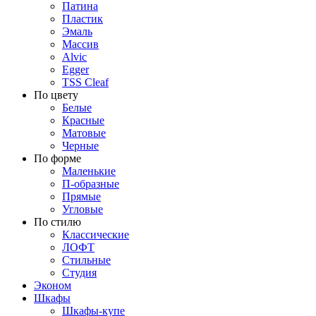
Патина
Пластик
Эмаль
Массив
Alvic
Egger
TSS Cleaf
По цвету
Белые
Красные
Матовые
Черные
По форме
Маленькие
П-образные
Прямые
Угловые
По стилю
Классические
ЛОФТ
Стильные
Студия
Эконом
Шкафы
Шкафы-купе