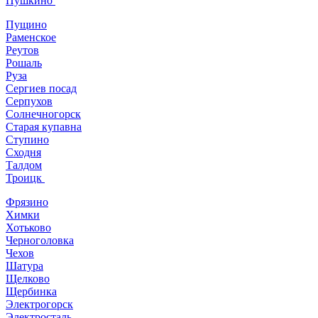
Пушкино
Пущино
Раменское
Реутов
Рошаль
Руза
Сергиев посад
Серпухов
Солнечногорск
Старая купавна
Ступино
Сходня
Талдом
Троицк
Фрязино
Химки
Хотьково
Черноголовка
Чехов
Шатура
Щелково
Щербинка
Электрогорск
Электросталь