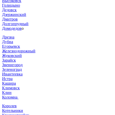
Высоковск
Голицыно
Дедовск
Дзержинский
Дмитров
Долгопрудный
Домодедов
о
Дрезна
Дубна
Егорьевск
Железнодорожный
Жуковский
Зарайск
Звенигород
Зеленоград
Ивантеевка
Истра
Кашира
Климовск
Клин
Коломна
Королев
Котельники