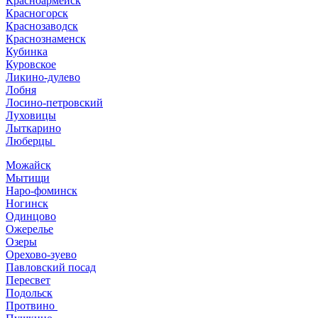
Красноармейск
Красногорск
Краснозаводск
Краснознаменск
Кубинка
Куровское
Ликино-дулево
Лобня
Лосино-петровский
Луховицы
Лыткарино
Люберцы
Можайск
Мытищи
Наро-фоминск
Ногинск
Одинцово
Ожерелье
Озеры
Орехово-зуево
Павловский посад
Пересвет
Подольск
Протвино