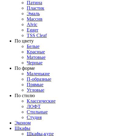
Патина
Пластик
Эмаль
Массив
Alvic
Egger
TSS Cleaf
По цвету
Белые
Красные
Матовые
Черные
По форме
Маленькие
П-образные
Прямые
Угловые
По стилю
Классические
ЛОФТ
Стильные
Студия
Эконом
Шкафы
Шкафы-купе