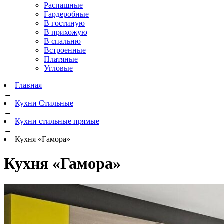
Распашные
Гардеробные
В гостиную
В прихожую
В спальню
Встроенные
Платяные
Угловые
Главная
→
Кухни Стильные
→
Кухни стильные прямые
→
Кухня «Гамора»
Кухня «Гамора»