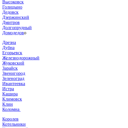
Высоковск
Голицыно
Дедовск
Дзержинский
Дмитров
Долгопрудный
Домодедов
о
Дрезна
Дубна
Егорьевск
Железнодорожный
Жуковский
Зарайск
Звенигород
Зеленоград
Ивантеевка
Истра
Кашира
Климовск
Клин
Коломна
Королев
Котельники