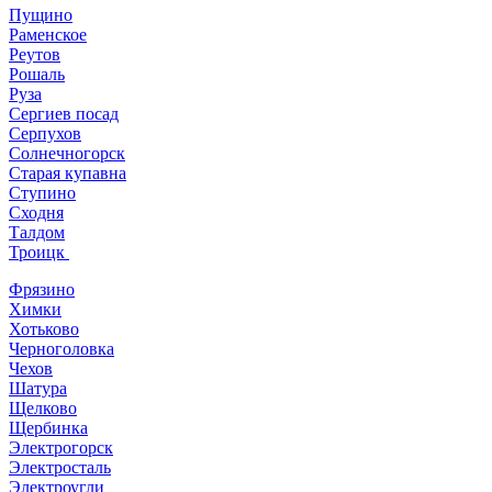
Пущино
Раменское
Реутов
Рошаль
Руза
Сергиев посад
Серпухов
Солнечногорск
Старая купавна
Ступино
Сходня
Талдом
Троицк
Фрязино
Химки
Хотьково
Черноголовка
Чехов
Шатура
Щелково
Щербинка
Электрогорск
Электросталь
Электроугли