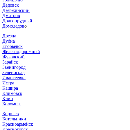
Дедовск
Дзержинский
Дмитров
Долгопрудный
Домодедов
о
Дрезна
Дубна
Егорьевск
Железнодорожный
Жуковский
Зарайск
Звенигород
Зеленоград
Ивантеевка
Истра
Кашира
Климовск
Клин
Коломна
Королев
Котельники
Красноармейск
Красногорск