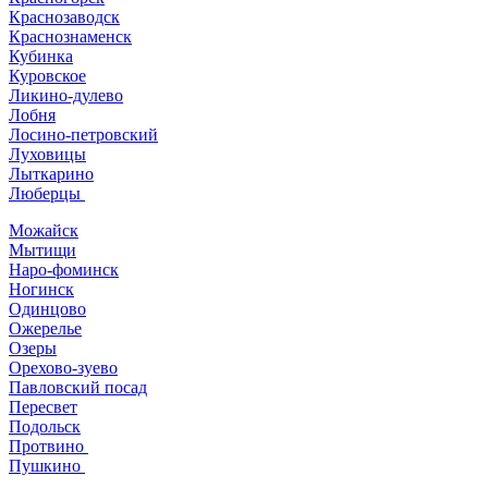
Краснозаводск
Краснознаменск
Кубинка
Куровское
Ликино-дулево
Лобня
Лосино-петровский
Луховицы
Лыткарино
Люберцы
Можайск
Мытищи
Наро-фоминск
Ногинск
Одинцово
Ожерелье
Озеры
Орехово-зуево
Павловский посад
Пересвет
Подольск
Протвино
Пушкино