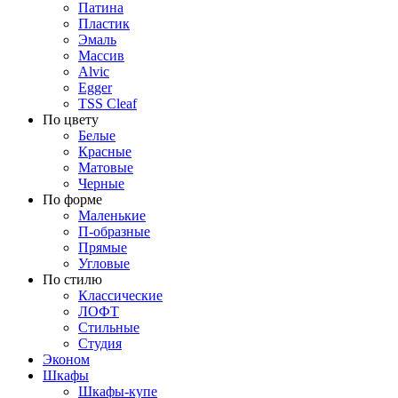
Патина
Пластик
Эмаль
Массив
Alvic
Egger
TSS Cleaf
По цвету
Белые
Красные
Матовые
Черные
По форме
Маленькие
П-образные
Прямые
Угловые
По стилю
Классические
ЛОФТ
Стильные
Студия
Эконом
Шкафы
Шкафы-купе