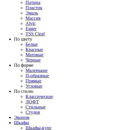
Патина
Пластик
Эмаль
Массив
Alvic
Egger
TSS Cleaf
По цвету
Белые
Красные
Матовые
Черные
По форме
Маленькие
П-образные
Прямые
Угловые
По стилю
Классические
ЛОФТ
Стильные
Студия
Эконом
Шкафы
Шкафы-купе