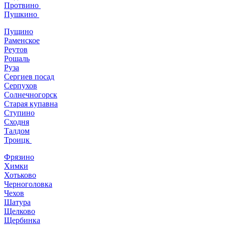
Протвино
Пушкино
Пущино
Раменское
Реутов
Рошаль
Руза
Сергиев посад
Серпухов
Солнечногорск
Старая купавна
Ступино
Сходня
Талдом
Троицк
Фрязино
Химки
Хотьково
Черноголовка
Чехов
Шатура
Щелково
Щербинка