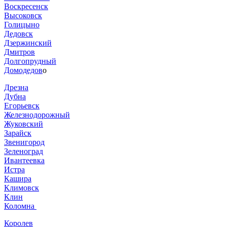
Воскресенск
Высоковск
Голицыно
Дедовск
Дзержинский
Дмитров
Долгопрудный
Домодедов
о
Дрезна
Дубна
Егорьевск
Железнодорожный
Жуковский
Зарайск
Звенигород
Зеленоград
Ивантеевка
Истра
Кашира
Климовск
Клин
Коломна
Королев