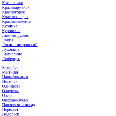
Котельники
Красноармейск
Красногорск
Краснозаводск
Краснознаменск
Кубинка
Куровское
Ликино-дулево
Лобня
Лосино-петровский
Луховицы
Лыткарино
Люберцы
Можайск
Мытищи
Наро-фоминск
Ногинск
Одинцово
Ожерелье
Озеры
Орехово-зуево
Павловский посад
Пересвет
Подольск