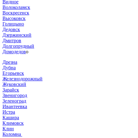
Видное
Волоколамск
Воскресенск
Высоковск
Голицыно
Дедовск
Дзержинский
Дмитров
Долгопрудный
Домодедов
о
Дрезна
Дубна
Егорьевск
Железнодорожный
Жуковский
Зарайск
Звенигород
Зеленоград
Ивантеевка
Истра
Кашира
Климовск
Клин
Коломна