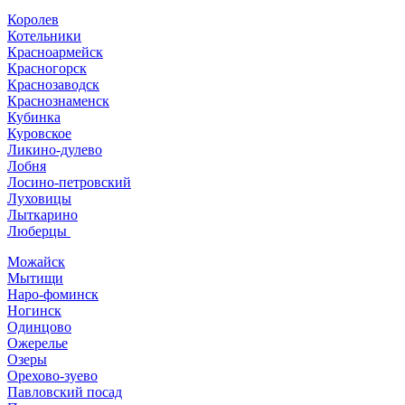
Королев
Котельники
Красноармейск
Красногорск
Краснозаводск
Краснознаменск
Кубинка
Куровское
Ликино-дулево
Лобня
Лосино-петровский
Луховицы
Лыткарино
Люберцы
Можайск
Мытищи
Наро-фоминск
Ногинск
Одинцово
Ожерелье
Озеры
Орехово-зуево
Павловский посад