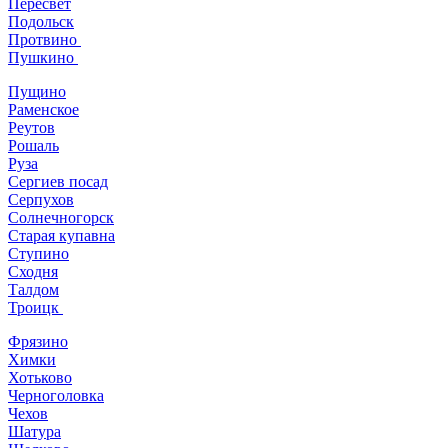
Пересвет
Подольск
Протвино
Пушкино
Пущино
Раменское
Реутов
Рошаль
Руза
Сергиев посад
Серпухов
Солнечногорск
Старая купавна
Ступино
Сходня
Талдом
Троицк
Фрязино
Химки
Хотьково
Черноголовка
Чехов
Шатура