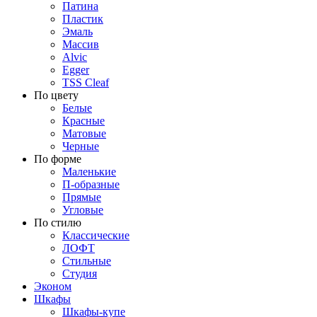
Патина
Пластик
Эмаль
Массив
Alvic
Egger
TSS Cleaf
По цвету
Белые
Красные
Матовые
Черные
По форме
Маленькие
П-образные
Прямые
Угловые
По стилю
Классические
ЛОФТ
Стильные
Студия
Эконом
Шкафы
Шкафы-купе