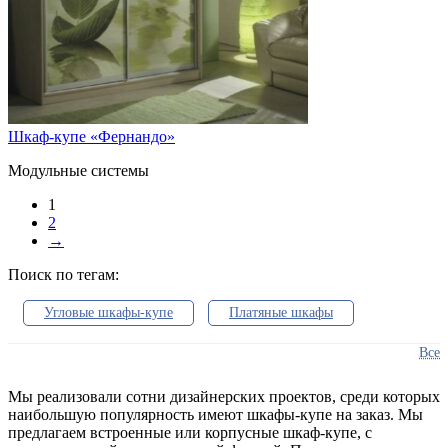
Шкаф-купе «Фернандо»
Модульные системы
1
2
→
Поиск по тегам:
Угловые шкафы-купе
Платяные шкафы
Встроенные шкафы
В спальню
Все
В прихожую
Шкафы в гостиную
Мы реализовали сотни дизайнерских проектов, среди которых
наибольшую популярность имеют шкафы-купе на заказ. Мы
Гардеробные системы
Распашные шкафы
предлагаем встроенные или корпусные шкаф-купе, с