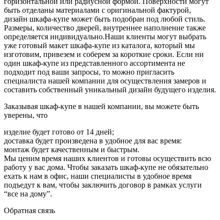
горизонтальной или радиусной формой. Поверхности могут
Шкафы на заказ
Шкафы с зеркалом
быть отделаны материалами с оригинальной фактурой,
дизайн шкафа-купе может быть подобран под любой стиль.
Мебель для прихожей
Шкафы с фасадами дуб
Размеры, количество дверей, внутреннее наполнение также
определяется индивидуально.Наши клиенты могут выбрать
Размер от 2х метров
Шкафы в детскую
уже готовый макет шкафа-купе из каталога, который мы
изготовим, привезем и соберем за короткие сроки. Если ни
Шкафы-купе от производителя
один шкаф-купе из представленного ассортимента не
подходит под ваши запросы, то можно пригласить
специалиста нашей компании для осуществления замеров и
составить собственный уникальный дизайн будущего изделия.
Заказывая шкаф-купе в нашей компании, вы можете быть
уверены, что
изделие будет готово от 14 дней;
доставка будет произведена в удобное для вас время:
монтаж будет качественным и быстрым.
Мы ценим время наших клиентов и готовы осуществить всю
работу у вас дома. Чтобы заказать шкаф-купе не обязательно
ехать к нам в офис, наши специалисты в удобное время
подъедут к вам, чтобы заключить договор в рамках услуги
“все на дому”.
Обратная связь