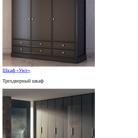
Шкаф «Уют»
Трехдверный шкаф