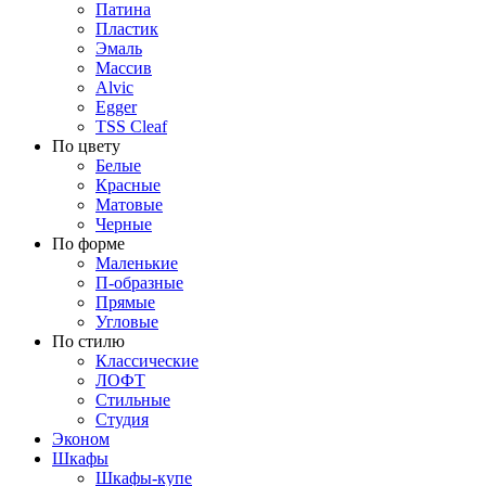
Патина
Пластик
Эмаль
Массив
Alvic
Egger
TSS Cleaf
По цвету
Белые
Красные
Матовые
Черные
По форме
Маленькие
П-образные
Прямые
Угловые
По стилю
Классические
ЛОФТ
Стильные
Студия
Эконом
Шкафы
Шкафы-купе