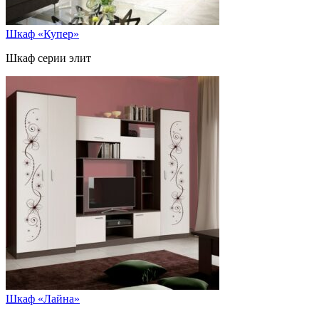
Шкаф «Купер»
Шкаф серии элит
Шкаф «Лайна»