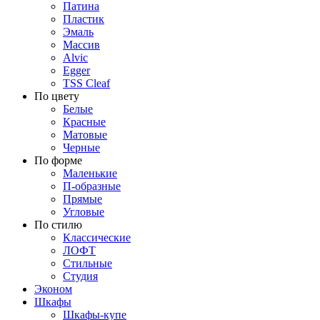
Патина
Пластик
Эмаль
Массив
Alvic
Egger
TSS Cleaf
По цвету
Белые
Красные
Матовые
Черные
По форме
Маленькие
П-образные
Прямые
Угловые
По стилю
Классические
ЛОФТ
Стильные
Студия
Эконом
Шкафы
Шкафы-купе