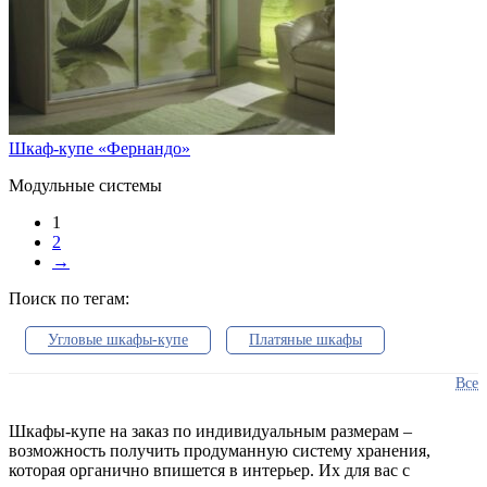
Шкаф-купе «Фернандо»
Модульные системы
1
2
→
Поиск по тегам:
Угловые шкафы-купе
Платяные шкафы
Встроенные шкафы
В спальню
Все
В прихожую
Шкафы в гостиную
Шкафы-купе на заказ по индивидуальным размерам –
возможность получить продуманную систему хранения,
Гардеробные системы
Распашные шкафы
которая органично впишется в интерьер. Их для вас с