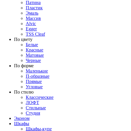
Патина
Пластик
Эмаль
Массив
Alvic
Egger
TSS Cleaf
По цвету
Белые
Красные
Матовые
Черные
По форме
Маленькие
П-образные
Прямые
Угловые
По стилю
Классические
ЛОФТ
Стильные
Студия
Эконом
Шкафы
Шкафы-купе