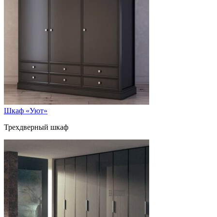
Шкаф «Уют»
Трехдверный шкаф