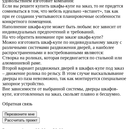
удовольствием изготовит компания:
Шкафы на заказ
Шкафы с зеркалом
Если вы решите купить шкафы-купе на заказ, то не придется
сомневаться в том, что мебель идеально «встанет», так как
Мебель для прихожей
Шкафы с фасадами дуб
при ее создании учитываются планировочные особенности
конкретного помещения.
Размер от 2х метров
Шкафы в детскую
Наполнение шкафа-купе может быть любым: все зависит от
индивидуальных предпочтений и требований.
Шкафы-купе от производителя
На что обратить внимание при заказе шкафа-купе?
Можно изготовить шкаф-купе по индивидуальному заказу с
различными системами раздвижения дверей, а наиболее
распространенными и востребованными являются:
Створка на роликах, которая передвигается по стальной или
алюминиевой раме.
Второй вариант раздвижных дверей в шкафах-купе под заказ
– движение ролика по рельсу. В этом случае выскальзывание
дверцы из паза невозможно, так как монтируется специальное
запорное устройство.
Вне зависимости от выбранной системы, дверцы шкафов-
купе, изготовленных на заказ, скользят плавно и бесшумно.
Обратная связь
Перезвоните мне
Рассчитать проект