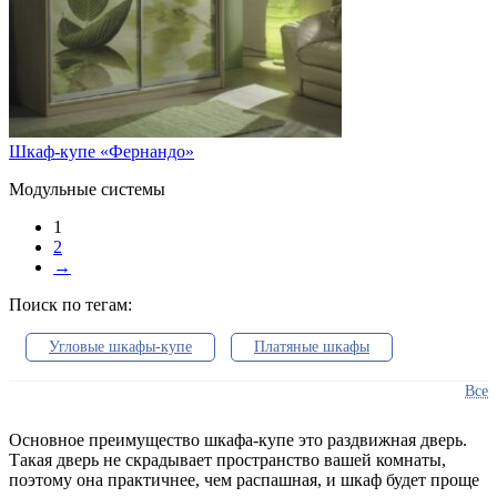
Шкаф-купе «Фернандо»
Модульные системы
1
2
→
Поиск по тегам:
Угловые шкафы-купе
Платяные шкафы
Встроенные шкафы
В спальню
Все
В прихожую
Шкафы в гостиную
Основное преимущество шкафа-купе это раздвижная дверь.
Такая дверь не скрадывает пространство вашей комнаты,
Гардеробные системы
Распашные шкафы
поэтому она практичнее, чем распашная, и шкаф будет проще