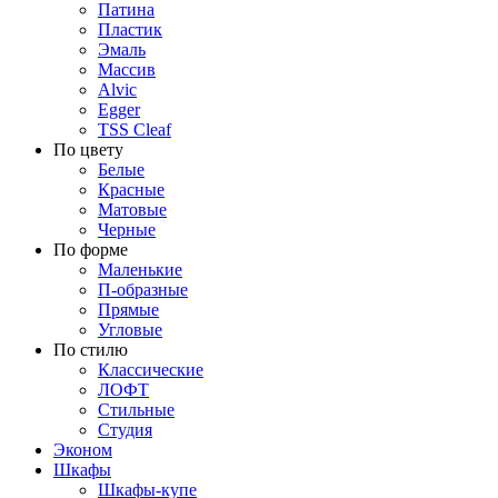
Патина
Пластик
Эмаль
Массив
Alvic
Egger
TSS Cleaf
По цвету
Белые
Красные
Матовые
Черные
По форме
Маленькие
П-образные
Прямые
Угловые
По стилю
Классические
ЛОФТ
Стильные
Студия
Эконом
Шкафы
Шкафы-купе