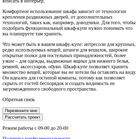
вписать в интерьер.
Шкафы на заказ
Шкафы с зеркалом
Комфортное использование шкафа зависит от технологии
Мебель для прихожей
Шкафы с фасадами дуб
крепления раздвижных дверей, от дополнительных
технологий, таких как, например, доводчики. Для того, чтобы
Размер от 2х метров
Шкафы в детскую
подобрать функциональный шкаф-купе нужно понимать что
вы планируете там хранить.
Шкафы-купе от производителя
Что может быть в вашем шкафу-купе: антресоли для крупных,
редко используемых вещей, штанги для вешалок, широкие
открытые полки для постельных принадлежностей, более
узкие – для одежды, выдвижные ящики для нижнего белья,
ремней, аксессуаров, обуви. Шкаф-купе позволяет хранить
множество вещей, которые вы не хотели бы оставлять на виду.
Он идеален для гостиной комнаты, потому как позволяет
скрыть от гостей беспорядок и создать видимость не
загроможденного свободного пространства.
Обратная связь
Перезвоните мне
Рассчитать проект
Режим работы с 09-00 до 20-00
Политика конфиденциальности