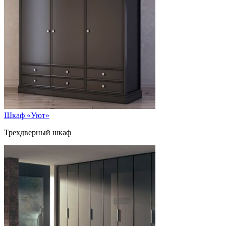
Шкаф «Уют»
Трехдверный шкаф