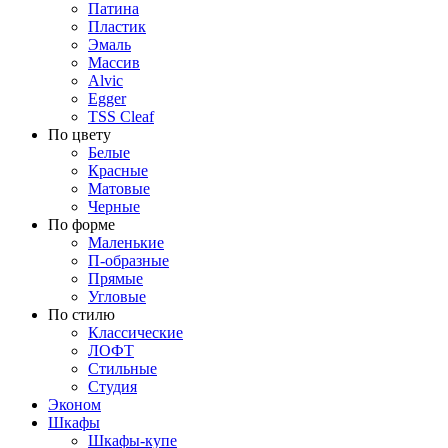
Патина
Пластик
Эмаль
Массив
Alvic
Egger
TSS Cleaf
По цвету
Белые
Красные
Матовые
Черные
По форме
Маленькие
П-образные
Прямые
Угловые
По стилю
Классические
ЛОФТ
Стильные
Студия
Эконом
Шкафы
Шкафы-купе