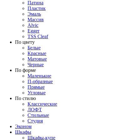
Патина
Пластик
Эмаль
Массив
Alvic
Egger
TSS Cleaf
По цвету
Белые
Красные
Матовые
Черные
По форме
Маленькие
П-образные
Прямые
Угловые
По стилю
Классические
ЛОФТ
Стильные
Студия
Эконом
Шкафы
Шкафы-купе