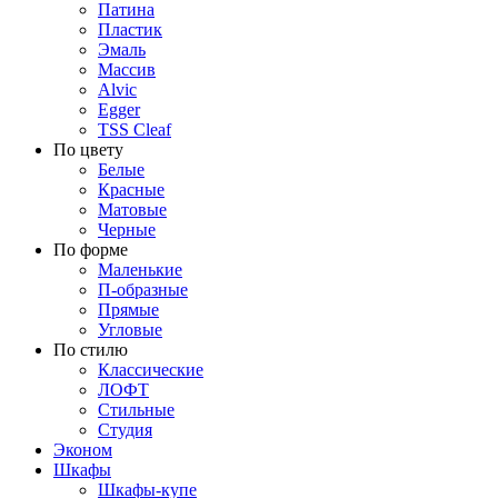
Патина
Пластик
Эмаль
Массив
Alvic
Egger
TSS Cleaf
По цвету
Белые
Красные
Матовые
Черные
По форме
Маленькие
П-образные
Прямые
Угловые
По стилю
Классические
ЛОФТ
Стильные
Студия
Эконом
Шкафы
Шкафы-купе