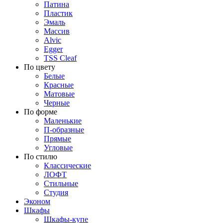
Патина
Пластик
Эмаль
Массив
Alvic
Egger
TSS Cleaf
По цвету
Белые
Красные
Матовые
Черные
По форме
Маленькие
П-образные
Прямые
Угловые
По стилю
Классические
ЛОФТ
Стильные
Студия
Эконом
Шкафы
Шкафы-купе