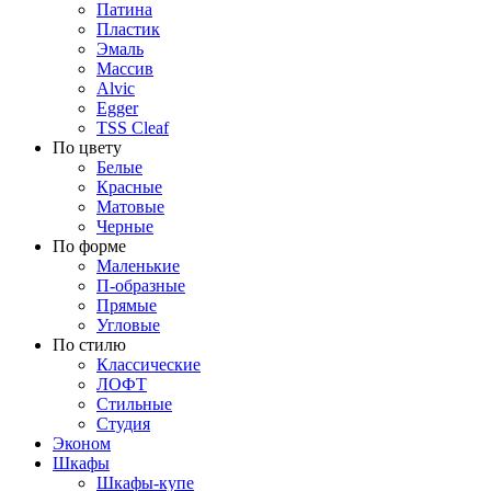
Патина
Пластик
Эмаль
Массив
Alvic
Egger
TSS Cleaf
По цвету
Белые
Красные
Матовые
Черные
По форме
Маленькие
П-образные
Прямые
Угловые
По стилю
Классические
ЛОФТ
Стильные
Студия
Эконом
Шкафы
Шкафы-купе